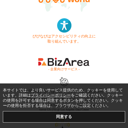
びびなびはアクセシビリティの向上に
取り組んでいます。
- 企業向けサービス -
本サイトでは、より良いサービス提供のため、クッキーを使用して
お問い合わせ
はじめてガイド
よくある質問
います。詳細は
プライバシーポリシー
をご確認ください。クッキー
利用規約
商標・著作権
プライバシーポリシー
の使用を許可する場合は同意するボタンを押してください。クッキ
ーの使用を拒否する場合は、ブラウザからご設定ください。
Copyright © 1999-2026 Vivid Navigation, Inc. All Rights Reserved.
Server US (75) @ Los Angeles Data Center