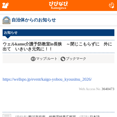
Kamogawa
自治体からのお知らせ
お知らせ
ウェルkamo介護予防教室in長狭 ～閉じこもらずに 外に
出て いきいき元気に！！
マップ/ルート
ブックマーク
https://wellspo.jp/event/kaigo-yobou_kyousitsu_2026/
Web Access No.
3640473