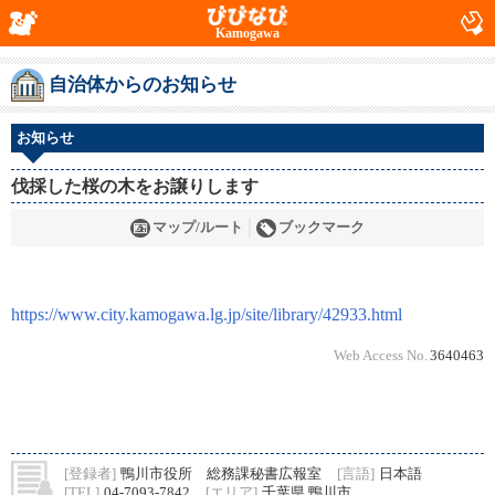
Kamogawa
自治体からのお知らせ
お知らせ
伐採した桜の木をお譲りします
マップ/ルート
ブックマーク
https://www.city.kamogawa.lg.jp/site/library/42933.html
Web Access No.
3640463
[登録者]
鴨川市役所 総務課秘書広報室
[言語]
日本語
[TEL]
04-7093-7842
[エリア]
千葉県 鴨川市