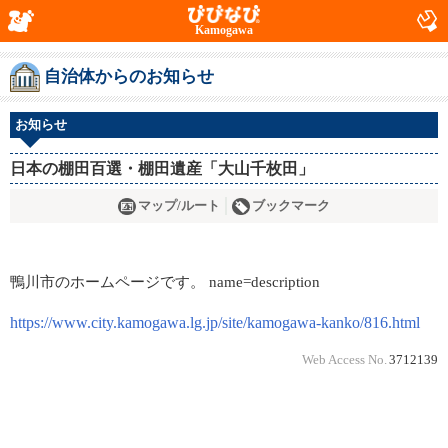
Kamogawa
自治体からのお知らせ
お知らせ
日本の棚田百選・棚田遺産「大山千枚田」
マップ/ルート
ブックマーク
鴨川市のホームページです。 name=description
https://www.city.kamogawa.lg.jp/site/kamogawa-kanko/816.html
Web Access No.
3712139