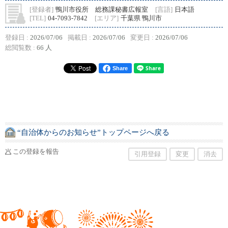
[登録者]
鴨川市役所 総務課秘書広報室
[言語]
日本語
[TEL]
04-7093-7842
[エリア]
千葉県 鴨川市
登録日 :
2026/07/06
掲載日 :
2026/07/06
変更日 :
2026/07/06
総閲覧数 :
66 人
Share
“自治体からのお知らせ”トップページへ戻る
この登録を報告
引用登録
変更
消去