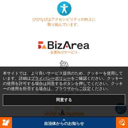
びびなびはアクセシビリティの向上に
取り組んでいます。
- 企業向けサービス -
本サイトでは、より良いサービス提供のため、クッキーを使用して
お問い合わせ
はじめてガイド
よくある質問
います。詳細は
プライバシーポリシー
をご確認ください。クッキー
利用規約
商標・著作権
プライバシーポリシー
の使用を許可する場合は同意するボタンを押してください。クッキ
ーの使用を拒否する場合は、ブラウザからご設定ください。
Copyright © 1999-2026 Vivid Navigation, Inc. All Rights Reserved.
Server US (75) @ Los Angeles Data Center
自治体からのお知らせ