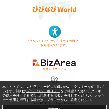
びびなびはアクセシビリティの向上に
取り組んでいます。
- 企業向けサービス -
本サイトでは、より良いサービス提供のため、クッキーを使用して
お問い合わせ
はじめてガイド
よくある質問
います。詳細は
プライバシーポリシー
をご確認ください。クッキー
利用規約
商標・著作権
プライバシーポリシー
の使用を許可する場合は同意するボタンを押してください。クッキ
ーの使用を拒否する場合は、ブラウザからご設定ください。
Copyright © 1999-2026 Vivid Navigation, Inc. All Rights Reserved.
Server US (43) @ Los Angeles Data Center