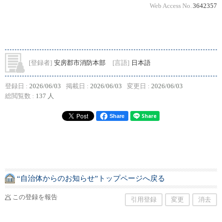
Web Access No.
3642357
[登録者]
安房郡市消防本部
[言語]
日本語
登録日 :
2026/06/03
掲載日 :
2026/06/03
変更日 :
2026/06/03
総閲覧数 :
137 人
Share
“自治体からのお知らせ”トップページへ戻る
この登録を報告
引用登録
変更
消去