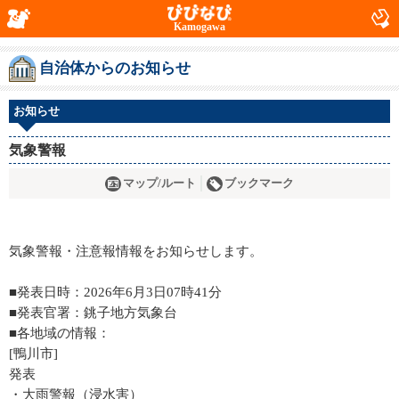
Kamogawa
自治体からのお知らせ
お知らせ
気象警報
マップ/ルート
ブックマーク
気象警報・注意報情報をお知らせします。
■発表日時：2026年6月3日07時41分
■発表官署：銚子地方気象台
■各地域の情報：
[鴨川市]
発表
・大雨警報（浸水害）