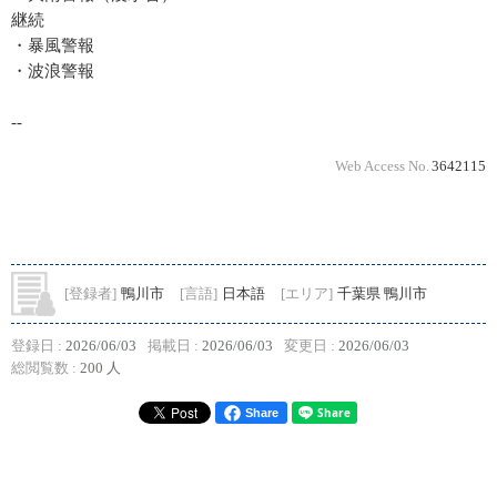
継続
・暴風警報
・波浪警報
--
Web Access No.
3642115
[登録者]
鴨川市
[言語]
日本語
[エリア]
千葉県 鴨川市
登録日 :
2026/06/03
掲載日 :
2026/06/03
変更日 :
2026/06/03
総閲覧数 :
200 人
Share