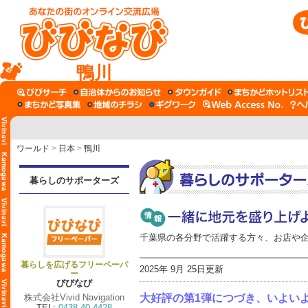
鴨川
ワールド
>
日本
>
鴨川
暮らしのサポーターズ
千葉県の各分野で活躍する方々、お店や
暮らしを広げるフリーペーパ
2025年 9月 25日更新
ー
びびなび
株式会社Vivid Navigation
大好評の第1弾につづき、いよい
TEL:
0438-40-4428