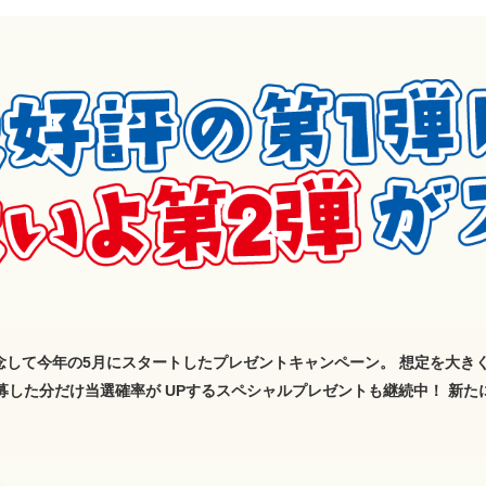
念して今年の5月にスタートしたプレゼントキャンペーン。 想定を大き
募した分だけ当選確率が UPするスペシャルプレゼントも継続中！ 新