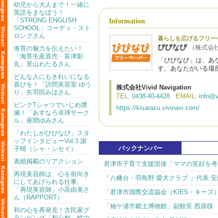
幼児から大人まで！一緒に
英語をまなぼう！
「STRONG ENGLISH
Information
SCHOOL」コーディ・スト
ロングさん
暮らしを広げるフリー
びびなび
（株式会社Vi
海苔の魅力を伝えたい！
「海苔生産直売・富津影
「びびなび」は、あ
丸」景山わたるさん
す。あなたがいる場
どんな人にもきれいになる
喜びを！「訪問美容室 ゆう
株式会社Vivid Navigation
り」矢羽田みほさん
TEL:
0438-40-4428
EMAIL:
info@v
ピンクTシャツでいじめ撲
https://kisarazu.vivinavi.com/
滅！「あすなろ卓球サーク
ル」座間ゆみさん
「わたしがびびなび」スタ
ッフインタビューVol.3 謝
バックナンバー
子晴（シャ・シセイ）
表紙掲載のリアクション
君津市子育て支援団体「ママの笑顔を考
再現美容師は、心を前向き
「八幡台・羽鳥野 愛犬クラブ 」代表 安
にしてあげられる仕事。
「再現美容師」小高由美さ
「君津市国際交流協会（KIES・キーズ
ん（RAPPORT）
「袖ケ浦市郷土博物館」副館長 西原様
和の心を再発見！古民家グ
ランピング「和心村」竹の