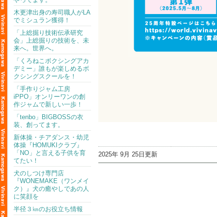
木更津出身の寿司職人がLA
でミシュラン獲得！
「上総掘り技術伝承研究
会」上総掘りの技術を、未
来へ。世界へ。
「くろねこボクシングアカ
デミー」誰もが楽しめるボ
クシングスクールを！
「手作りジャム工房
iPPO」オンリーワンの創
作ジャムで新しい一歩！
「tenbo」BIGBOSSの衣
装、創ってます。
新体操・チアダンス・幼児
体操『HOMUKIクラブ』
「NO」と言える子供を育
2025年 9月 25日更新
てたい！
犬のしつけ専門店
『WONEMAKE（ワンメイ
ク）』犬の癒やしであの人
に笑顔を
半径３㎞のお役立ち情報