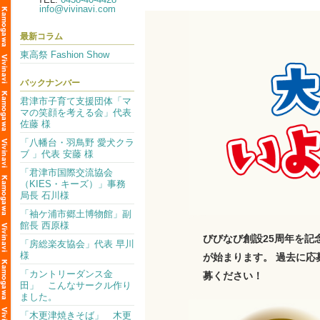
info@vivinavi.com
最新コラム
東高祭 Fashion Show
バックナンバー
君津市子育て支援団体「マ
マの笑顔を考える会」代表
佐藤 様
「八幡台・羽鳥野 愛犬クラ
ブ 」代表 安藤 様
「君津市国際交流協会
（KIES・キーズ）」事務
局長 石川様
「袖ケ浦市郷土博物館」副
館長 西原様
びびなび創設25周年を記
「房総楽友協会」代表 早川
様
が始まります。 過去に応
「カントリーダンス金
募ください！
田」 こんなサークル作り
ました。
「木更津焼きそば」 木更