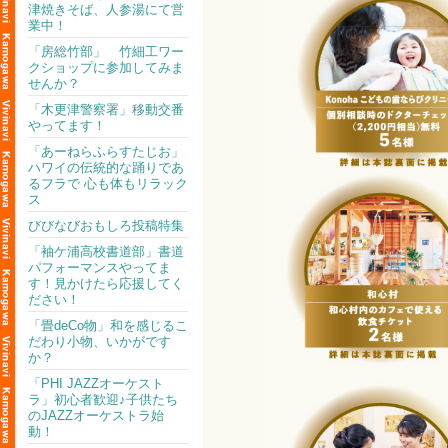
津焼きそば、人参湯にて営
業中！
「房総竹部」 竹細工ワー
クショップに参加してみま
せんか？
「木更津警察署」移動交番
やってます！
「あーねらふらすたじお」
ハワイの伝統的な踊りであ
るフラで 心も体もリラック
ス
びびなびおもしろ投稿特集
「袖ケ浦高校書道部」書道
パフォーマンスやってま
す！見かけたら応援してく
ださい！
「畳deCo物」和を感じるこ
だわり小物、いかがです
か？
「PHI JAZZオーケスト
ラ」初心者歓迎♪子供たち
のJAZZオーケストラ始
動！