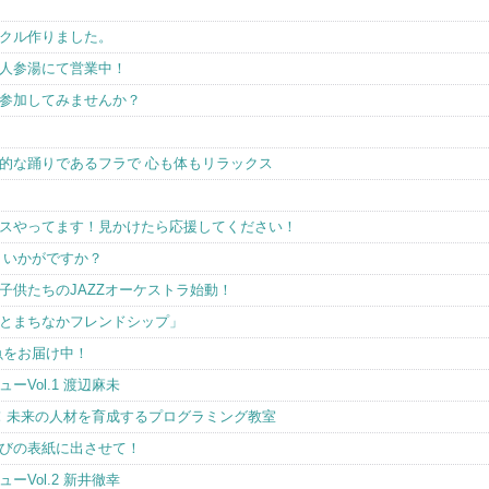
クル作りました。
人参湯にて営業中！
参加してみませんか？
的な踊りであるフラで 心も体もリラックス
スやってます！見かけたら応援してください！
、いかがですか？
迎♪子供たちのJAZZオーケストラ始動！
とまちなかフレンドシップ」
魚をお届け中！
Vol.1 渡辺麻未
賞！未来の人材を育成するプログラミング教室
びの表紙に出させて！
Vol.2 新井徹幸