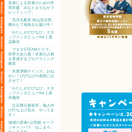
若者による若者のための学
習支援「みなとまちなかフ
レンドシップ」
「浩洋丸船長 秋山浩太郎」
獲れたて地魚をお届け中！
「わたしがびびなび」スタ
ッフインタビューVol.1 渡
辺麻未
「マタタSTEAMクラブ」
世界大会入賞！未来の人材
を育成するプログラミング
教室
「木更津南ナインズ」おね
がい！びびなびの表紙に出
させて！
「わたしがびびなび」スタ
ッフインタビューVol.2 新
井徹幸
「立石煙火製造所」個人向
け打ち上げ花火、やってま
す！
地域の若者×公民館 オープ
ンキャンパス「ねこまろ」
やってます。