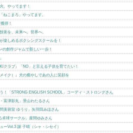
火、やってます！
ス「ねこまろ」やってます。
ン獲得！
技術を、未来へ。世界へ。
が楽しめるボクシングスクールを！
ワンの創作ジャムで新しい一歩！
す。
KIクラブ』「NO」と言える子供を育てたい！
ンメイク）』犬の癒やしであの人に笑顔を
「STRONG ENGLISH SCHOOL」コーディ・ストロングさん
・富津影丸」景山わたるさん
問美容室 ゆうり」矢羽田みほさん
ろ卓球サークル」座間ゆみさん
Vol.3 謝 子晴（シャ・シセイ）