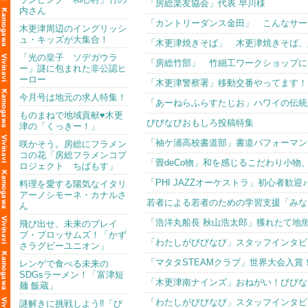
「房総楽友協会」代表 早川様
内さん
「カントリーダンス金田」 こんなサー
木更津周辺のイングリッシ
ュ・キッズが大集合！
「木更津焼きそば」 木更津焼きそば、
「光の皇子 ソデガウラ
「房総竹部」 竹細工ワークショップに
ー」謎に包まれた非公認ヒ
ーロー
「木更津警察署」移動交番やってます！
今月号は地元の求人特集！
「あーねらふらすたじお」ハワイの伝統
ものまねで地域貢献♥木更
びびなびおもしろ投稿特集
津の「くっきー！」
「袖ケ浦高校書道部」書道パフォーマン
咲かそう。房総にフラメン
コの花「房総フラメンコプ
「畳deCo物」和を感じるこだわり小物
ロジェクト ちばもす」
「PHI JAZZオーケストラ」初心者歓
料理を愛する陽気なイタリ
アーノシモーネ・カナルさ
若者による若者のための学習支援「みな
ん
「浩洋丸船長 秋山浩太郎」獲れたて地
飛び出せ、未来のブレイ
ブ・ブロッサムズ！「かず
「わたしがびびなび」スタッフインタビュー
さラグビーユニオン」
「マタタSTEAMクラブ」世界大会入
レンゲで食べる未来の
SDGsラーメン！「富津短
「木更津南ナインズ」おねがい！びびな
麺 飯蔵」
「わたしがびびなび」スタッフインタビュー
謎解きに挑戦しよう‼「び