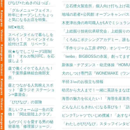
びなび×たぬきのはっぱ」
「立石煙火製造所」個人向け打ち上げ花
「グルメニューフェイス」
地域の若者×公民館 オープンキャンパ
昨年にオープンしたちょっ
と気になるお店を特集。
木更津出身の寿司職人がLAでミシュラ
WE♥地元
「上総掘り技術伝承研究会」上総掘りの
スペインタイルで暮らしを
彩ろう！「スペインタイル
「くろねこボクシングアカデミー」誰も
絵付け工房 リベーラ」
「手作りジャム工房 iPPO」オンリー
祝★なでしこリーグ1部制
覇！「オルカ鴨川FC」を応
「tenbo」BIGBOSSの衣装、創ってま
援しよう
新体操・チアダンス・幼児体操『HOMU
森で働くイケてる人たち！
「千葉県森林組合南部支
犬のしつけ専門店『WONEMAKE（ワ
所」
半径３㎞のお役立ち情報
森とつながる人気映えスポ
ット「森ラジオ ステーショ
幼児から大人まで！一緒に英語をまなぼう！
ン×森遊会」
海苔の魅力を伝えたい！「海苔生産直売
「びびなび」の冒険
どんな人にもきれいになる喜びを！「訪
美しいフォームは一生の宝
物！「阿比留陸上クラブ」
ピンクTシャツでいじめ撲滅！「あすな
ものづくりを愛する男の秘
「わたしがびびなび」スタッフインタビュー
密基地「修理屋ジョージ」