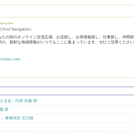
ペーパー
vid Navigation）
なたの街のオンライン交流広場。お店探し、お得情報探し、仕事探し、仲間探
所の、新鮮な地域情報がいつでもここに集まっています。ぜひご活用ください
ivinavi.com
える会」代表 佐藤 様
藤 様
）」事務局長 石川様