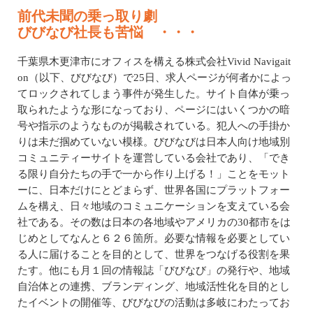
前代未聞の乗っ取り劇
びびなび社長も苦悩 ・・・
千葉県木更津市にオフィスを構える株式会社Vivid Navigait
on（以下、びびなび）で25日、求人ページが何者かによっ
てロックされてしまう事件が発生した。サイト自体が乗っ
取られたような形になっており、ページにはいくつかの暗
号や指示のようなものが掲載されている。犯人への手掛か
りは未だ掴めていない模様。びびなびは日本人向け地域別
コミュニティーサイトを運営している会社であり、「でき
る限り自分たちの手で一から作り上げる！」ことをモット
ーに、日本だけにとどまらず、世界各国にプラットフォー
ムを構え、日々地域のコミュニケーションを支えている会
社である。その数は日本の各地域やアメリカの30都市をは
じめとしてなんと６２６箇所。必要な情報を必要としてい
る人に届けることを目的として、世界をつなげる役割を果
たす。他にも月１回の情報誌「びびなび」の発行や、地域
自治体との連携、ブランディング、地域活性化を目的とし
たイベントの開催等、びびなびの活動は多岐にわたってお