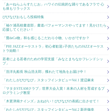
「あーねらふらすたじお」ハワイの伝統的な踊りであるフラで 心
も体もリラックス
びびなびおもしろ投稿特集
「袖ケ浦高校書道部」書道パフォーマンスやってます！見かけたら
応援してください！
「畳deCo物」和を感じるこだわり小物、いかがですか？
「PHI JAZZオーケストラ」初心者歓迎♪子供たちのJAZZオーケス
トラ始動！
若者による若者のための学習支援「みなとまちなかフレンドシッ
プ」
「浩洋丸船長 秋山浩太郎」獲れたて地魚をお届け中！
「わたしがびびなび」スタッフインタビューVol.1 渡辺麻未
「マタタSTEAMクラブ」世界大会入賞！未来の人材を育成するプ
ログラミング教室
「木更津南ナインズ」おねがい！びびなびの表紙に出させて！
「わたしがびびなび」スタッフインタビューVol.2 新井徹幸