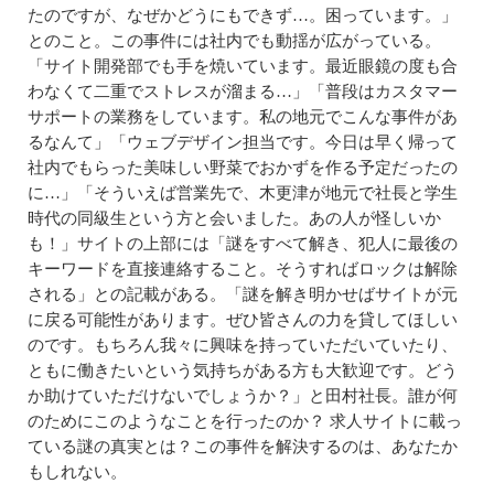
たのですが、なぜかどうにもできず…。困っています。」
とのこと。この事件には社内でも動揺が広がっている。
「サイト開発部でも手を焼いています。最近眼鏡の度も合
わなくて二重でストレスが溜まる…」「普段はカスタマー
サポートの業務をしています。私の地元でこんな事件があ
るなんて」「ウェブデザイン担当です。今日は早く帰って
社内でもらった美味しい野菜でおかずを作る予定だったの
に…」「そういえば営業先で、木更津が地元で社長と学生
時代の同級生という方と会いました。あの人が怪しいか
も！」サイトの上部には「謎をすべて解き、犯人に最後の
キーワードを直接連絡すること。そうすればロックは解除
される」との記載がある。「謎を解き明かせばサイトが元
に戻る可能性があります。ぜひ皆さんの力を貸してほしい
のです。もちろん我々に興味を持っていただいていたり、
ともに働きたいという気持ちがある方も大歓迎です。どう
か助けていただけないでしょうか？」と田村社長。誰が何
のためにこのようなことを行ったのか？ 求人サイトに載っ
ている謎の真実とは？この事件を解決するのは、あなたか
もしれない。