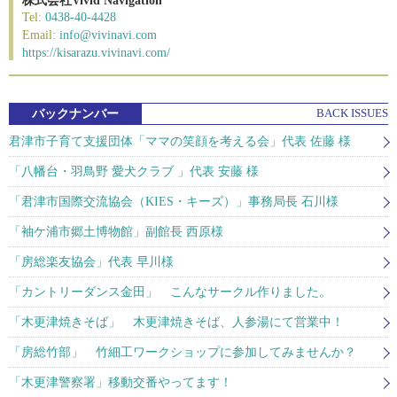
株式会社Vivid Navigation
Tel:
0438-40-4428
Email:
info@vivinavi.com
https://kisarazu.vivinavi.com/
バックナンバー
BACK ISSUES
君津市子育て支援団体「ママの笑顔を考える会」代表 佐藤 様
「八幡台・羽鳥野 愛犬クラブ 」代表 安藤 様
「君津市国際交流協会（KIES・キーズ）」事務局長 石川様
「袖ケ浦市郷土博物館」副館長 西原様
「房総楽友協会」代表 早川様
「カントリーダンス金田」 こんなサークル作りました。
「木更津焼きそば」 木更津焼きそば、人参湯にて営業中！
「房総竹部」 竹細工ワークショップに参加してみませんか？
「木更津警察署」移動交番やってます！