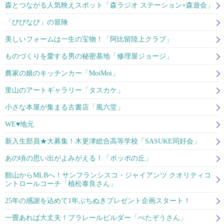
森とつながる人気映えスポット「森ラジオ ステーション×森遊会」
「びびなび」の冒険
美しいフォームは一生の宝物！「阿比留陸上クラブ」
ものづくりを愛する男の秘密基地「修理屋ジョージ」
農家の娘のキッチンカー「MoiMoi」
里山のアートギャラリー「タスカケ」
小さな本屋が集まる古書店「風六堂」
WE♥地元
新入生部員★大募集！木更津総合高等学校「SASUKE同好会」
あの頃の思い出がよみがえる！「ポッポの丘」
館山からMLBへ！サンフランシスコ・ジャイアンツ クオリティコ
ントロールコーチ「植松泰良さん」
25年の感謝を込めて1年ぶちぬきプレゼント企画スタート！
一畳あれば大丈夫！プラレールビルダー「ぺたぞうさん」