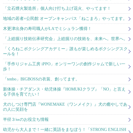
「立石煙火製造所」個人向け打ち上げ花火、やってます！
地域の若者×公民館 オープンキャンパス「ねこまろ」やってます。
木更津出身の寿司職人がLAでミシュラン獲得！
「上総掘り技術伝承研究会」上総掘りの技術を、未来へ。世界へ。
「くろねこボクシングアカデミー」誰もが楽しめるボクシングスク
ールを！
「手作りジャム工房 iPPO」オンリーワンの創作ジャムで新しい一
歩！
「tenbo」BIGBOSSの衣装、創ってます。
新体操・チアダンス・幼児体操『HOMUKIクラブ』「NO」と言え
る子供を育てたい！
犬のしつけ専門店『WONEMAKE（ワンメイク）』犬の癒やしであ
の人に笑顔を
半径３㎞のお役立ち情報
幼児から大人まで！一緒に英語をまなぼう！「STRONG ENGLISH