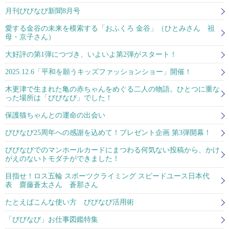
月刊びびなび新聞8月号
愛する金谷の未来を模索する「おふくろ 金谷」（ひとみさん 祖
母・京子さん）
大好評の第1弾につづき、いよいよ第2弾がスタート！
2025.12.6「平和を願うキッズファッションショー」開催！
木更津で生まれた亀の赤ちゃんをめぐる二人の物語。ひとつに重な
った場所は「びびなび」でした！
保護猫ちゃんとの運命の出会い
びびなび25周年への感謝を込めて！プレゼント企画 第3弾開幕！
びびなびでのマンホールカードにまつわる何気ない投稿から、かけ
がえのないトモダチができました！
目指せ！ロス五輪 スポーツクライミング スピードユース日本代
表 齋藤蒼太さん 蒼那さん
たとえばこんな使い方 びびなび活用術
「びびなび」お仕事図鑑特集