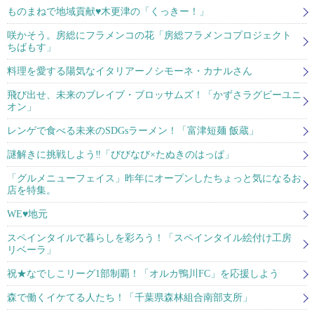
ものまねで地域貢献♥木更津の「くっきー！」
咲かそう。房総にフラメンコの花「房総フラメンコプロジェクト
ちばもす」
料理を愛する陽気なイタリアーノシモーネ・カナルさん
飛び出せ、未来のブレイブ・ブロッサムズ！「かずさラグビーユニ
オン」
レンゲで食べる未来のSDGsラーメン！「富津短麺 飯蔵」
謎解きに挑戦しよう‼「びびなび×たぬきのはっぱ」
「グルメニューフェイス」昨年にオープンしたちょっと気になるお
店を特集。
WE♥地元
スペインタイルで暮らしを彩ろう！「スペインタイル絵付け工房
リベーラ」
祝★なでしこリーグ1部制覇！「オルカ鴨川FC」を応援しよう
森で働くイケてる人たち！「千葉県森林組合南部支所」