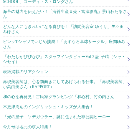
SCHOOL」コーディ・ストロングさん
海苔の魅力を伝えたい！「海苔生産直売・富津影丸」景山わたるさ
ん
どんな人にもきれいになる喜びを！「訪問美容室 ゆうり」矢羽田
みほさん
ピンクTシャツでいじめ撲滅！「あすなろ卓球サークル」座間ゆみ
さん
「わたしがびびなび」スタッフインタビューVol.3 謝 子晴（シャ・
シセイ）
表紙掲載のリアクション
再現美容師は、心を前向きにしてあげられる仕事。「再現美容師」
小高由美さん（RAPPORT）
和の心を再発見！古民家グランピング「和心村」竹の内さん
木更津周辺のイングリッシュ・キッズが大集合！
「光の皇子 ソデガウラー」謎に包まれた非公認ヒーロー
今月号は地元の求人特集！