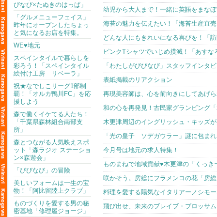
びなび×たぬきのはっぱ」
幼児から大人まで！一緒に英語をまなぼう！
「グルメニューフェイス」
海苔の魅力を伝えたい！「海苔生産直売
昨年にオープンしたちょっ
と気になるお店を特集。
どんな人にもきれいになる喜びを！「訪
WE♥地元
ピンクTシャツでいじめ撲滅！「あすな
スペインタイルで暮らしを
彩ろう！「スペインタイル
「わたしがびびなび」スタッフインタビュー
絵付け工房 リベーラ」
表紙掲載のリアクション
祝★なでしこリーグ1部制
覇！「オルカ鴨川FC」を応
再現美容師は、心を前向きにしてあげら
援しよう
和の心を再発見！古民家グランピング「
森で働くイケてる人たち！
「千葉県森林組合南部支
木更津周辺のイングリッシュ・キッズが
所」
「光の皇子 ソデガウラー」謎に包まれ
森とつながる人気映えスポ
ット「森ラジオ ステーショ
今月号は地元の求人特集！
ン×森遊会」
ものまねで地域貢献♥木更津の「くっき
「びびなび」の冒険
咲かそう。房総にフラメンコの花「房総
美しいフォームは一生の宝
物！「阿比留陸上クラブ」
料理を愛する陽気なイタリアーノシモー
ものづくりを愛する男の秘
飛び出せ、未来のブレイブ・ブロッサム
密基地「修理屋ジョージ」