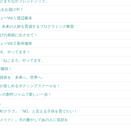
とまちなかフレンドシップ」
魚をお届け中！
Vol.1 渡辺麻未
賞！未来の人材を育成するプログラミング教室
びの表紙に出させて！
Vol.2 新井徹幸
火、やってます！
ス「ねこまろ」やってます。
ン獲得！
技術を、未来へ。世界へ。
が楽しめるボクシングスクールを！
ワンの創作ジャムで新しい一歩！
す。
KIクラブ』「NO」と言える子供を育てたい！
ンメイク）』犬の癒やしであの人に笑顔を