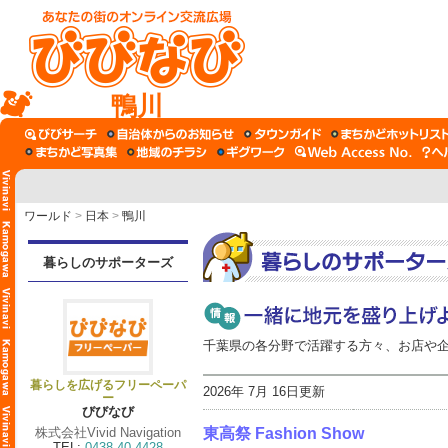
鴨川
ワールド
>
日本
>
鴨川
暮らしのサポーターズ
千葉県の各分野で活躍する方々、お店や
暮らしを広げるフリーペーパ
2026年 7月 16日更新
ー
びびなび
株式会社Vivid Navigation
東高祭 Fashion Show
TEL:
0438-40-4428