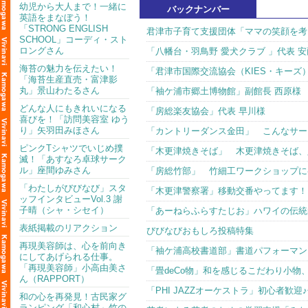
幼児から大人まで！一緒に
バックナンバー
英語をまなぼう！
「STRONG ENGLISH
君津市子育て支援団体「ママの笑顔を考
SCHOOL」コーディ・スト
ロングさん
「八幡台・羽鳥野 愛犬クラブ 」代表 安
海苔の魅力を伝えたい！
「君津市国際交流協会（KIES・キーズ
「海苔生産直売・富津影
丸」景山わたるさん
「袖ケ浦市郷土博物館」副館長 西原様
どんな人にもきれいになる
「房総楽友協会」代表 早川様
喜びを！「訪問美容室 ゆう
り」矢羽田みほさん
「カントリーダンス金田」 こんなサー
ピンクTシャツでいじめ撲
「木更津焼きそば」 木更津焼きそば、
滅！「あすなろ卓球サーク
ル」座間ゆみさん
「房総竹部」 竹細工ワークショップに
「わたしがびびなび」スタ
「木更津警察署」移動交番やってます！
ッフインタビューVol.3 謝
子晴（シャ・シセイ）
「あーねらふらすたじお」ハワイの伝統
表紙掲載のリアクション
びびなびおもしろ投稿特集
再現美容師は、心を前向き
「袖ケ浦高校書道部」書道パフォーマン
にしてあげられる仕事。
「再現美容師」小高由美さ
「畳deCo物」和を感じるこだわり小物
ん（RAPPORT）
「PHI JAZZオーケストラ」初心者歓
和の心を再発見！古民家グ
ランピング「和心村」竹の