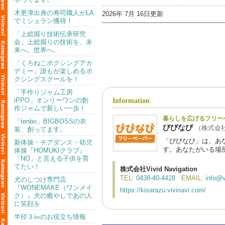
木更津出身の寿司職人がLA
2026年 7月 16日更新
でミシュラン獲得！
「上総掘り技術伝承研究
会」上総掘りの技術を、未
来へ。世界へ。
「くろねこボクシングアカ
デミー」誰もが楽しめるボ
クシングスクールを！
「手作りジャム工房
iPPO」オンリーワンの創
Information
作ジャムで新しい一歩！
暮らしを広げるフリー
「tenbo」BIGBOSSの衣
びびなび
（株式会社Vi
装、創ってます。
「びびなび」は、あ
新体操・チアダンス・幼児
す。あなたがいる場
体操『HOMUKIクラブ』
「NO」と言える子供を育
てたい！
株式会社Vivid Navigation
TEL:
0438-40-4428
EMAIL:
info@v
犬のしつけ専門店
『WONEMAKE（ワンメイ
https://kisarazu.vivinavi.com/
ク）』犬の癒やしであの人
に笑顔を
半径３㎞のお役立ち情報