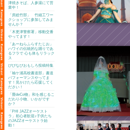
津焼きそば、人参湯にて営
業中！
「房総竹部」 竹細工ワー
クショップに参加してみま
せんか？
「木更津警察署」移動交番
やってます！
「あーねらふらすたじお」
ハワイの伝統的な踊りであ
るフラで 心も体もリラック
ス
びびなびおもしろ投稿特集
「袖ケ浦高校書道部」書道
パフォーマンスやってま
す！見かけたら応援してく
ださい！
「畳deCo物」和を感じるこ
だわり小物、いかがです
か？
「PHI JAZZオーケスト
ラ」初心者歓迎♪子供たち
のJAZZオーケストラ始
動！