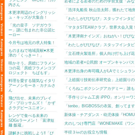
若者による若者のための学習支援「みな
内さん
「浩洋丸船長 秋山浩太郎」獲れたて地
木更津周辺のイングリッシ
ュ・キッズが大集合！
「わたしがびびなび」スタッフインタビュー
「光の皇子 ソデガウラ
「マタタSTEAMクラブ」世界大会入
ー」謎に包まれた非公認ヒ
ーロー
「木更津南ナインズ」おねがい！びびな
今月号は地元の求人特集！
「わたしがびびなび」スタッフインタビュー
ものまねで地域貢献♥木更
「立石煙火製造所」個人向け打ち上げ花
津の「くっきー！」
地域の若者×公民館 オープンキャンパ
咲かそう。房総にフラメン
コの花「房総フラメンコプ
木更津出身の寿司職人がLAでミシュラ
ロジェクト ちばもす」
「上総掘り技術伝承研究会」上総掘りの
料理を愛する陽気なイタリ
アーノシモーネ・カナルさ
「くろねこボクシングアカデミー」誰も
ん
「手作りジャム工房 iPPO」オンリー
飛び出せ、未来のブレイ
ブ・ブロッサムズ！「かず
「tenbo」BIGBOSSの衣装、創ってま
さラグビーユニオン」
新体操・チアダンス・幼児体操『HOMU
レンゲで食べる未来の
SDGsラーメン！「富津短
犬のしつけ専門店『WONEMAKE（ワ
麺 飯蔵」
半径３㎞のお役立ち情報
謎解きに挑戦しよう‼「び