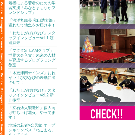
若者による若者のための学
習支援「みなとまちなかフ
レンドシップ」
「浩洋丸船長 秋山浩太郎」
獲れたて地魚をお届け中！
「わたしがびびなび」スタ
ッフインタビューVol.1 渡
辺麻未
「マタタSTEAMクラブ」
世界大会入賞！未来の人材
を育成するプログラミング
教室
「木更津南ナインズ」おね
がい！びびなびの表紙に出
させて！
「わたしがびびなび」スタ
ッフインタビューVol.2 新
井徹幸
「立石煙火製造所」個人向
け打ち上げ花火、やってま
す！
地域の若者×公民館 オープ
ンキャンパス「ねこまろ」
やってます。