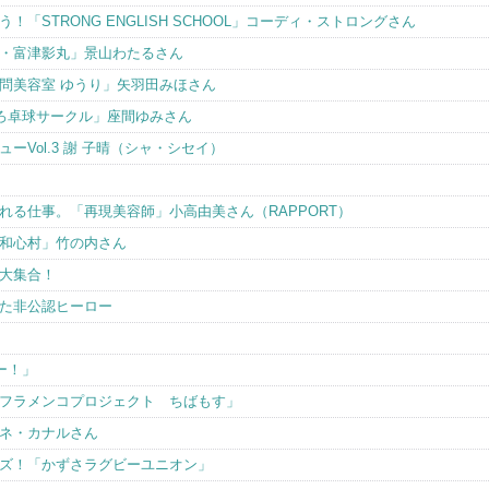
「STRONG ENGLISH SCHOOL」コーディ・ストロングさん
・富津影丸」景山わたるさん
問美容室 ゆうり」矢羽田みほさん
ろ卓球サークル」座間ゆみさん
Vol.3 謝 子晴（シャ・シセイ）
れる仕事。「再現美容師」小高由美さん（RAPPORT）
和心村」竹の内さん
大集合！
た非公認ヒーロー
ー！」
フラメンコプロジェクト ちばもす」
ネ・カナルさん
ズ！「かずさラグビーユニオン」