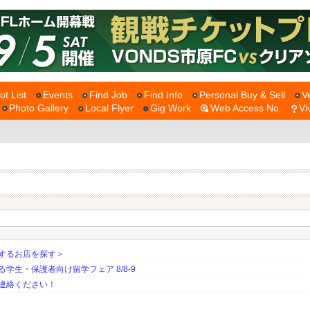
ot List
Events
Find Job
Find Info
Personal Buy & Sell
V
Photo Gallery
Local Flyer
Gig Work
Web Access No.
Vi
するお店を探す＞
生・保護者向け留学フェア 8/8-9
連絡ください！