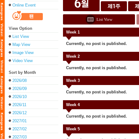
Online Event
List View
View Option
Week 1
List View
Currently, no post is published.
Map View
Image View
Week 2
Video View
Currently, no post is published.
Sort by Month
2026/08
Week 3
2026/09
Currently, no post is published.
2026/10
2026/11
Week 4
2026/12
Currently, no post is published.
2027/01
2027/02
Week 5
2027/03