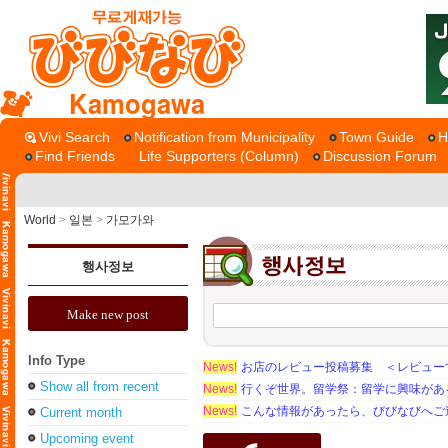
Kamogawa
Vivi Search
Notification from Municipality
Town Guide
H
Find Friends
Life Supporters (Column)
Discussion Forum
World
>
일본
>
가모가와
행사정보
Make new post
Info Type
News!
お店のレビュー投稿募集 ＜レビュー
Show all from recent
News!
行くぞ世界。留学祭：留学に興味がある学
News!
こんな情報があったら、びびなびへご
Current month
Upcoming event