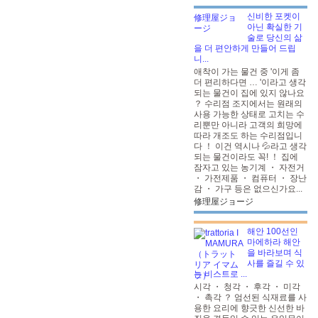
신비한 포켓이
아닌 확실한 기
술로 당신의 삶
을 더 편안하게 만들어 드립
니...
애착이 가는 물건 중 '이게 좀
더 편리하다면 … '이라고 생각
되는 물건이 집에 있지 않나요
？ 수리점 조지에서는 원래의
사용 가능한 상태로 고치는 수
리뿐만 아니라 고객의 희망에
따라 개조도 하는 수리점입니
다 ！ 이건 역시나 💦라고 생각
되는 물건이라도 꼭! ！ 집에
잠자고 있는 농기계 ・ 자전거
・ 가전제품 ・ 컴퓨터 ・ 장난
감 ・ 가구 등은 없으신가요...
修理屋ジョージ
해안 100선인
마에하라 해안
을 바라보며 식
사를 즐길 수 있
는 비스트로 ...
시각 ・ 청각 ・ 후각 ・ 미각
・ 촉각 ？ 엄선된 식재료를 사
용한 요리에 향긋한 신선한 바