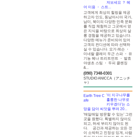
져보세요 ？ 헤
어 미용 ・ 스트...
고객에게 최상의 힐링을 제공
하고자 인도, 동남아시아 국가,
남미, 북미의 다양한 민족 문화
를 직접 체험하고 그곳에서 얻
은 지식을 바탕으로 최상의 살
롱 경험을 제공하고 있습니다.
다양한 메뉴가 준비되어 있어
고객의 컨디션에 따라 선택하
실 수 있습니다. 요가 레슨 ・
미네랄 클레이 두근 스파 ・ 유
기농 헤나 트리트먼트 ・ 발효
야생초 스팀 ・ 두피 클렌징
&...
(090) 7348-0301
STUDIO ANICCA（アニッチ
ャ）
'이 지구나무를
훌륭한 나무로
키우겠다'는 소
망을 담아 씨앗을 뿌려 20...
'매일매일 방문할 수 있는' 그런
곳을 원했다. 특별하지 않아도
되고, 허세 부리지 않아도 된
다. 공간과 제공하는 모든 것
이 소박하고 진정성 있게, 사람