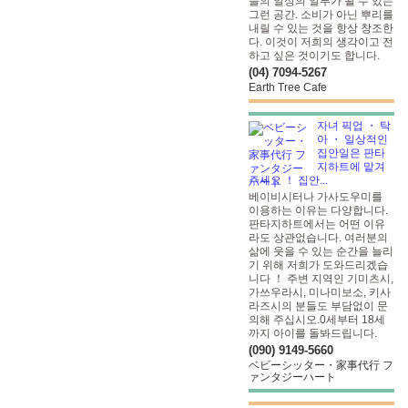
들의 일상의 일부가 될 수 있는
그런 공간. 소비가 아닌 뿌리를
내릴 수 있는 것을 항상 창조한
다. 이것이 저희의 생각이고 전
하고 싶은 것이기도 합니다.
(04) 7094-5267
Earth Tree Cafe
자녀 픽업 ・ 탁
아 ・ 일상적인
집안일은 판타
지하트에 맡겨
주세요 ！ 집안...
베이비시터나 가사도우미를
이용하는 이유는 다양합니다.
판타지하트에서는 어떤 이유
라도 상관없습니다. 여러분의
삶에 웃을 수 있는 순간을 늘리
기 위해 저희가 도와드리겠습
니다 ！ 주변 지역인 기미츠시,
가쓰우라시, 미나미보소, 키사
라즈시의 분들도 부담없이 문
의해 주십시오.0세부터 18세
까지 아이를 돌봐드립니다.
(090) 9149-5660
ベビーシッター・家事代行 フ
ァンタジーハート