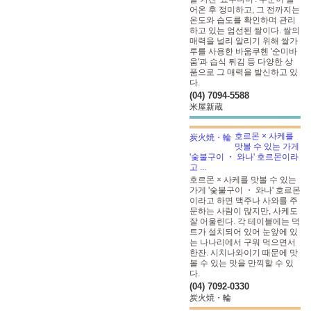
어온 후 정미하고, 그 전까지는
온도와 습도를 확인하며 관리
하고 있는 엄선된 쌀이다. 쌀의
매력을 널리 알리기 위해 쌀가
루를 사용한 바움쿠헨 '순미바
움'과 습식 튀김 등 다양한 상
품으로 그 매력을 발신하고 있
다.
(04) 7094-5588
米屋新蔵
호르몬 × 사케를
맛볼 수 있는 가게
'숯불구이 ・ 와나' 호르몬이라
고 ...
호르몬 × 사케를 맛볼 수 있는
가게 '숯불구이 ・ 와나' 호르몬
이라고 하면 맥주나 사와를 주
문하는 사람이 많지만, 사케도
잘 어울린다. 각 테이블에는 덕
트가 설치되어 있어 눈앞에 있
는 나나리에서 구워 먹으면서
한잔. 시치나와이기 때문에 맛
볼 수 있는 맛을 만끽할 수 있
다.
(04) 7092-0330
炭火焼・輪