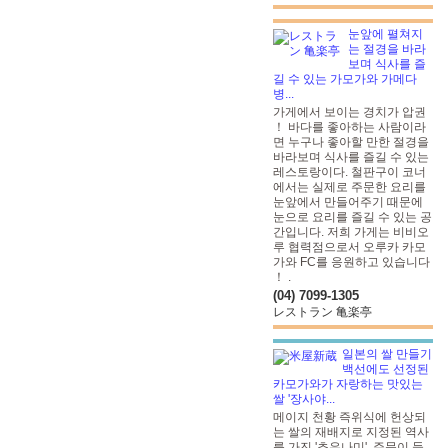
눈앞에 펼쳐지
는 절경을 바라
보며 식사를 즐
길 수 있는 가모가와 가메다
병...
가게에서 보이는 경치가 압권
！ 바다를 좋아하는 사람이라
면 누구나 좋아할 만한 절경을
바라보며 식사를 즐길 수 있는
레스토랑이다. 철판구이 코너
에서는 실제로 주문한 요리를
눈앞에서 만들어주기 때문에
눈으로 요리를 즐길 수 있는 공
간입니다. 저희 가게는 비비오
루 협력점으로서 오루카 카모
가와 FC를 응원하고 있습니다
！
.
(04) 7099-1305
レストラン 亀楽亭
일본의 쌀 만들기
백선에도 선정된
카모가와가 자랑하는 맛있는
쌀 '장사야...
메이지 천황 즉위식에 헌상되
는 쌀의 재배지로 지정된 역사
를 가진 '쵸우나미'. 주문이 들