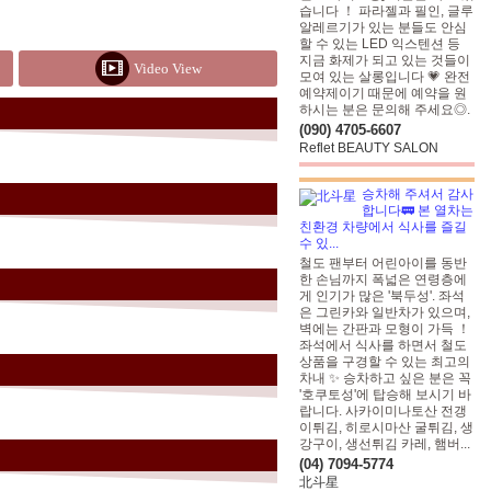
습니다 ！ 파라젤과 필인, 글루
알레르기가 있는 분들도 안심
할 수 있는 LED 익스텐션 등
지금 화제가 되고 있는 것들이
Video View
모여 있는 살롱입니다 💗 완전
예약제이기 때문에 예약을 원
하시는 분은 문의해 주세요◎.
(090) 4705-6607
Reflet BEAUTY SALON
승차해 주셔서 감사
합니다🚃 본 열차는
친환경 차량에서 식사를 즐길
수 있...
철도 팬부터 어린아이를 동반
한 손님까지 폭넓은 연령층에
게 인기가 많은 '북두성'. 좌석
은 그린카와 일반차가 있으며,
벽에는 간판과 모형이 가득 ！
좌석에서 식사를 하면서 철도
상품을 구경할 수 있는 최고의
차내 ✨ 승차하고 싶은 분은 꼭
'호쿠토성'에 탑승해 보시기 바
랍니다. 사카이미나토산 전갱
이튀김, 히로시마산 굴튀김, 생
강구이, 생선튀김 카레, 햄버...
(04) 7094-5774
北斗星