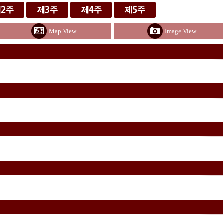
Map View
Image View