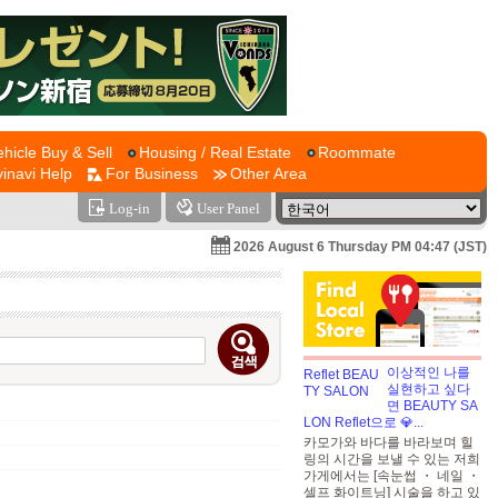
ehicle Buy & Sell
Housing / Real Estate
Roommate
vinavi Help
For Business
Other Area
Log-in
User Panel
2026 August 6 Thursday PM 04:47 (JST)
이상적인 나를
실현하고 싶다
면 BEAUTY SA
LON Reflet으로 💎...
카모가와 바다를 바라보며 힐
링의 시간을 보낼 수 있는 저희
가게에서는 [속눈썹 ・ 네일 ・
셀프 화이트닝] 시술을 하고 있