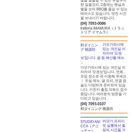
질을 곁들일 수 있는 유일무이
한 일품요리. 2층에는 햇살과
별을 보며 BBQ를 즐길 수 있는
테라스도 있습니다. 멋진 시간
을 보내시기 바랍니다.
(04) 7093-0086
trattoria IMAMURA（トラッ
トリア イマムラ）
가모가와시에
있는 개인실 이
자카야 '도겐
보'입니다. 굴 등 해산물 메뉴
...
가모가와시에 있는 개인실 이
자카야 '모겐보'입니다. 연회,
모임 장소로 꼭 이용해 주세요
！ 우설 메뉴, 굴 요리, 전골 등
술도 다양하게 준비되어 있습
니다. 키친카 출점 의뢰도 접수
중입니다. 여러분의 방문을 기
다리고 있습니다.
(04) 7093-0107
和ダイニング 桃源坊
바닷가 프라이
빗 살롱에서 힐
링의 시간을 가