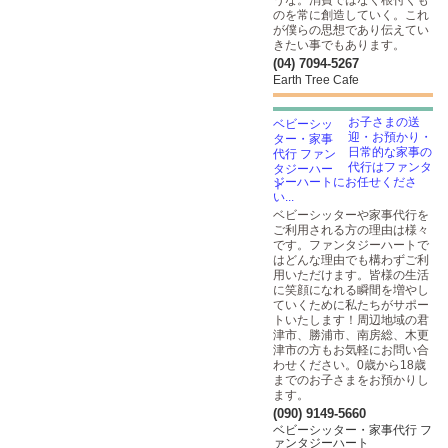
うな。消費ではなく根付くも
のを常に創造していく。これ
が僕らの思想であり伝えてい
きたい事でもあります。
(04) 7094-5267
Earth Tree Cafe
お子さまの送
迎・お預かり・
日常的な家事の
代行はファンタ
ジーハートにお任せくださ
い...
ベビーシッターや家事代行を
ご利用される方の理由は様々
です。ファンタジーハートで
はどんな理由でも構わずご利
用いただけます。皆様の生活
に笑顔になれる瞬間を増やし
ていくために私たちがサポー
トいたします！周辺地域の君
津市、勝浦市、南房総、木更
津市の方もお気軽にお問い合
わせください。0歳から18歳
までのお子さまをお預かりし
ます。
(090) 9149-5660
ベビーシッター・家事代行 フ
ァンタジーハート