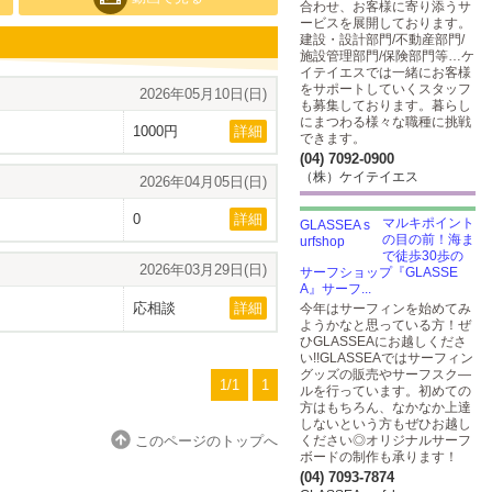
合わせ、お客様に寄り添うサ
ービスを展開しております。
建設・設計部門/不動産部門/
施設管理部門/保険部門等…ケ
イテイエスでは一緒にお客様
をサポートしていくスタッフ
2026年05月10日(日)
も募集しております。暮らし
にまつわる様々な職種に挑戦
1000円
詳細
できます。
(04) 7092-0900
（株）ケイテイエス
2026年04月05日(日)
0
詳細
マルキポイント
の目の前！海ま
で徒歩30歩の
2026年03月29日(日)
サーフショップ『GLASSE
A』サーフ...
応相談
詳細
今年はサーフィンを始めてみ
ようかなと思っている方！ぜ
ひGLASSEAにお越しくださ
い!!GLASSEAではサーフィン
グッズの販売やサーフスク―
1/1
1
ルを行っています。初めての
方はもちろん、なかなか上達
しないという方もぜひお越し
このページのトップへ
ください◎オリジナルサーフ
ボードの制作も承ります！
(04) 7093-7874