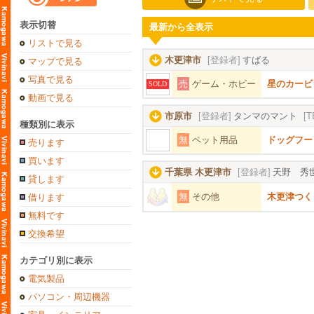
表示切替
最新から全表示
リストで見る
木更津市
[登録者]
すばる
マップで見る
写真で見る
売
ゲーム・ホビー
星のカービ
SOLD
動画で見る
市原市
[登録者]
タンマのマント
[T
種類別に表示
無
ペット用品
ドッグフー
売ります
買います
千葉県 木更津市
[登録者]
天野 秀
貸します
無
その他
木更津つく
借ります
無料です
交換希望
カテゴリ別に表示
電気製品
パソコン・周辺機器