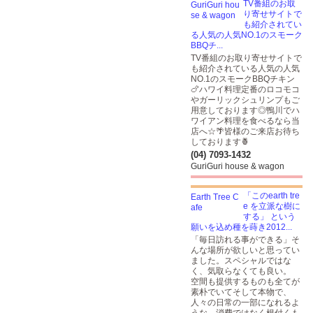
TV番組のお取
り寄せサイトで
も紹介されてい
る人気の人気NO.1のスモーク
BBQチ...
TV番組のお取り寄せサイトで
も紹介されている人気の人気
NO.1のスモークBBQチキン
🍗ハワイ料理定番のロコモコ
やガーリックシュリンプもご
用意しております◎鴨川でハ
ワイアン料理を食べるなら当
店へ☆🌴皆様のご来店お待ち
しております🍍
(04) 7093-1432
GuriGuri house & wagon
「このearth tre
e を立派な樹に
する」 という
願いを込め種を蒔き2012...
「毎日訪れる事ができる」そ
んな場所が欲しいと思ってい
ました。スペシャルではな
く、気取らなくても良い。
空間も提供するものも全てが
素朴でいてそして本物で、
人々の日常の一部になれるよ