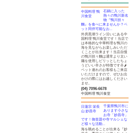
石鍋に入った
熱々の鴨川新名
物『鴨川担々
麵』を食べに来ませんか？ペ
ット同伴可能なお...
外房黒潮ライン沿いにある中
国料理 鴨川食堂です！当店で
は本格的な中華料理を鴨川の
海を見ながらお楽しみいただ
くことが出来ます！当店自慢
の鴨川担々麵は通常より太い
麺を使用しピリッとしたちょ
うどいい辛さが特徴です🍜🌶
ペット連れのお客様もご来店
いただけますので、ぜひお出
かけの際にはお越しください
ませ。
(04) 7096-6678
中国料理 鴨川食堂
千葉県鴨川市に
あります小さな
お寺「妙昌寺」
です！御首題や寺マルシェな
ど様々な活動...
海を眺めることが出来る『妙