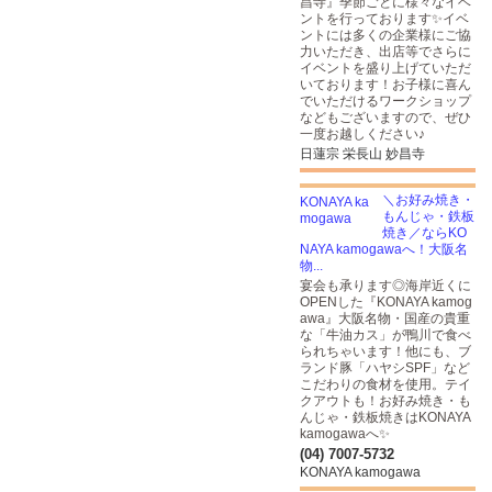
昌寺』季節ごとに様々なイベ
ントを行っております✨イベ
ントには多くの企業様にご協
力いただき、出店等でさらに
イベントを盛り上げていただ
いております！お子様に喜ん
でいただけるワークショップ
などもございますので、ぜひ
一度お越しください♪
日蓮宗 栄長山 妙昌寺
＼お好み焼き・
もんじゃ・鉄板
焼き／ならKO
NAYA kamogawaへ！大阪名
物...
宴会も承ります◎海岸近くに
OPENした『KONAYA kamog
awa』大阪名物・国産の貴重
な「牛油カス」が鴨川で食べ
られちゃいます！他にも、ブ
ランド豚「ハヤシSPF」など
こだわりの食材を使用。テイ
クアウトも！お好み焼き・も
んじゃ・鉄板焼きはKONAYA
kamogawaへ✨
(04) 7007-5732
KONAYA kamogawa