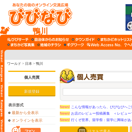
鴨川
ワールド
>
日本
>
鴨川
個人売買
新規登録
表示形式
News!
こんな情報があったら、びびなびへご
最新から全表示
News!
お店のレビュー投稿募集 ＜レビュー
News!
行くぞ世界。留学祭：留学に興味がある学
オンラインを表示
リストで見る