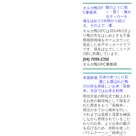
鯱のように強
く・賢く・魅せ
るサッカーを、
魂を込めて1年間やり続け
る。その上で、優...
オルカ鴨川FCは2014年2月よ
り鴨川市をはじめとする千葉
県南部地域をホームタウンに
発足した女子サッカークラブ
です。現在はなでしこリーグ
1部に所属しています。
(04) 7099-2350
オルカ鴨川FC事務局
日本の米づくり百
選にも選ばれた鴨
川が誇る美味しいお米『長狭
米』当店ではお米を利用...
明治天皇の即位式で献上され
るお米の栽培地として指名さ
れた歴史をもつ『長狭米』。
発注がきてから精米を行い、
それまでは温度と湿度を確認
しながら管理されているこだ
わりのお米。よりお米の魅力
を広げるため、米粉を使った
バウムクーヘン『純米ばう