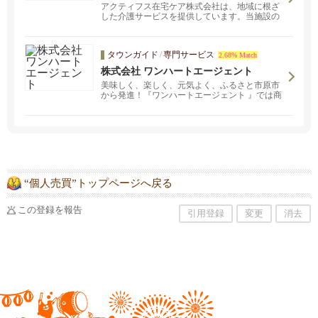
アクティフス在宅ケア株式会社は、地域に根ざ
した介護サービスを提供しています。当施設の
住宅型有料老人ホームでは、入居者様お一人お
ひとりに寄り添い、「その人らしい暮らし」を
大切にしたケアを行っています。 施設の利用料
タウンガイド
/
専門サービス
2.68% Match
金でお悩みの方、生活保護を受けている方、身
寄りのない方も大歓迎。 入居者様の生活習慣や
株式会社 ワンハートエージェント
価値観を尊重し、安心して過ごせる環境づくり
美味しく、楽しく、元気よく、ふるさと市原市
を心がけています。
から発進！『ワンハートエージェント 』では商
品企画・開発・販売等 ワンハート内の営業部門
を担います！
“個人売買”トップページへ戻る
この登録を報告
引用登録
変更
消去