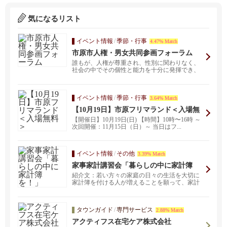
気になるリスト
イベント情報
/
季節・行事
4.47% Match
市原市人権・男女共同参画フォーラム
誰もが、人権が尊重され、性別に関わりなく、
社会の中でその個性と能力を十分に発揮でき、
自分らしく生き生...
イベント情報
/
季節・行事
3.64% Match
【10月19日】市原フリマランド＜入場無
料＞
【開催日】10月19日(日) 【時間】10時〜16時 ～
次回開催：11月15日（日）～ 当日はフ...
イベント情報
/
その他
3.39% Match
家事家計講習会「暮らしの中に家計簿
を！」
紹介文：若い方々の家庭の日々の生活を大切に
家計簿を付ける人が増えることを願って、家計
簿を付けるよさや...
タウンガイド
/
専門サービス
2.88% Match
アクティフス在宅ケア株式会社