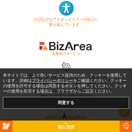
びびなびはアクセシビリティの向上に
取り組んでいます。
- 企業向けサービス -
本サイトでは、より良いサービス提供のため、クッキーを使用して
お問い合わせ
はじめてガイド
よくある質問
います。詳細は
プライバシーポリシー
をご確認ください。クッキー
利用規約
商標・著作権
プライバシーポリシー
の使用を許可する場合は同意するボタンを押してください。クッキ
Copyright © 1999-2026 Vivid Navigation, Inc. All Rights Reserved.
ーの使用を拒否する場合は、ブラウザからご設定ください。
Server US (43) @ Los Angeles Data Center
個人売買