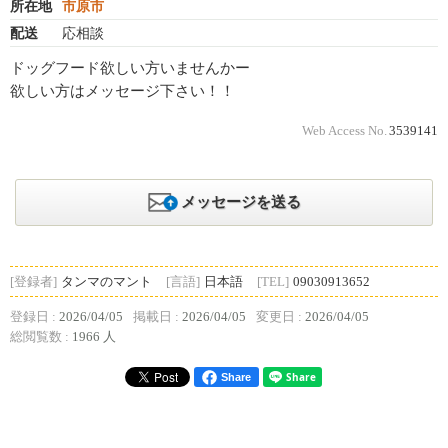
所在地
市原市
配送
応相談
ドッグフード欲しい方いませんかー
欲しい方はメッセージ下さい！！
Web Access No.
3539141
メッセージを送る
[登録者]
タンマのマント
[言語]
日本語
[TEL]
09030913652
登録日 :
2026/04/05
掲載日 :
2026/04/05
変更日 :
2026/04/05
総閲覧数 :
1966 人
Share