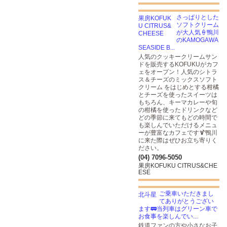
さっぱりとした
ソフトクリーム
が大人気🍦鴨川
のKAMOGAWA
SEASIDE B...
人気のクッキークリームサン
ドを販売するKOFUKUがカフ
ェをオープン！人気のシトラ
ス＆チーズのミックスソフト
クリーム をはじめとする柑橘
とチーズを使ったスイーツは
もちろん、キーマカレーや旬
の柑橘を使ったドリンクなど
どの季節に来てもどの時間で
も楽しんでいただけるメニュ
ーが豊富なカフェです🍹鴨川
に来た際はぜひお立ち寄りく
ださい。
(04) 7096-5050
果房KOFUKU CITRUS&CHE
ESE
ご乗車いただきまし
てありがとうござい
ます🚃当列車はグリーン車で
お食事を楽しんでい...
鉄道ファンの方や小さなお子