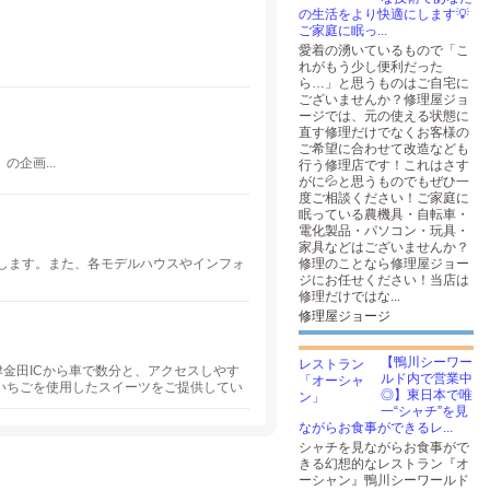
の生活をより快適にします💡
ご家庭に眠っ...
愛着の湧いているもので「こ
れがもう少し便利だった
ら…」と思うものはご自宅に
ございませんか？修理屋ジョ
ージでは、元の使える状態に
直す修理だけでなくお客様の
ご希望に合わせて改造なども
企画...
行う修理店です！これはさす
がに💦と思うものでもぜひ一
度ご相談ください！ご家庭に
眠っている農機具・自転車・
電化製品・パソコン・玩具・
家具などはございませんか？
します。また、各モデルハウスやインフォ
修理のことなら修理屋ジョー
ジにお任せください！当店は
修理だけではな...
修理屋ジョージ
【鴨川シーワー
更津金田ICから車で数分と、アクセスしやす
ルド内で営業中
いちごを使用したスイーツをご提供してい
◎】東日本で唯
ご家族連れからお一人様まで、さまざまな
一“シャチ”を見
ながらお食事ができるレ...
シャチを見ながらお食事がで
きる幻想的なレストラン『オ
ーシャン』鴨川シーワールド