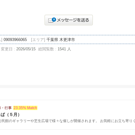
L]
09093966065
[エリア]
千葉県 木更津市
変更日 :
2026/05/15
総閲覧数 :
1541 人
節・行事
23.35% Match
ろば（５月）
公民館のギャラリーや芝生広場で様々な催しが開催されます。 お気軽にお立ち寄りくだ