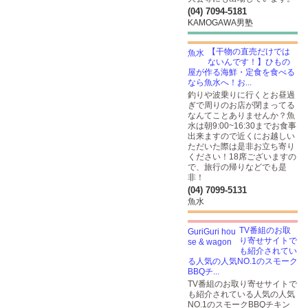
(04) 7094-5181
KAMOGAWA男塾
【干物の直売だけでは
ないんです！】ひもの
屋が作る海鮮・定食を食べる
なら魚水へ！お...
釣りや波乗りに行くとお昼過
ぎで周りのお店が閉まってる
なんてことありませんか？魚
水は朝9:00~16:30までお食事
出来ますので近くにお越しい
ただいた際は是非お立ち寄り
ください！18席ございますの
で、旅行の帰りなどでも是
非！
(04) 7099-5131
魚水
TV番組のお取
り寄せサイトで
も紹介されてい
る人気の人気NO.1のスモーク
BBQチ...
TV番組のお取り寄せサイトで
も紹介されている人気の人気
NO.1のスモークBBQチキン