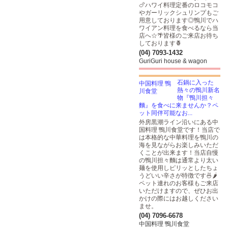
🍗ハワイ料理定番のロコモコ
やガーリックシュリンプもご
用意しております◎鴨川でハ
ワイアン料理を食べるなら当
店へ☆🌴皆様のご来店お待ち
しております🍍
(04) 7093-1432
GuriGuri house & wagon
石鍋に入った
熱々の鴨川新名
物『鴨川担々
麵』を食べに来ませんか？ペ
ット同伴可能なお...
外房黒潮ライン沿いにある中
国料理 鴨川食堂です！当店で
は本格的な中華料理を鴨川の
海を見ながらお楽しみいただ
くことが出来ます！当店自慢
の鴨川担々麵は通常より太い
麺を使用しピリッとしたちょ
うどいい辛さが特徴です🍜🌶
ペット連れのお客様もご来店
いただけますので、ぜひお出
かけの際にはお越しください
ませ。
(04) 7096-6678
中国料理 鴨川食堂