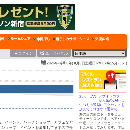
ログイン
ユーザパネル
2026年(令和8年) 8月8日土曜日 PM 07時15分 (JST)
デザインカラー
が人気のLANIは
いつもの髪型にアクセントを
加えてくれます！通常の...
海の目の前にトータルビュー
ティーサロンです。ヘアやま
店、イベント、ワークショップ、カフェなど
つ毛、アイブロウとメニュー
クショップ、イベントを募集してますので是
もご用意しております。非日