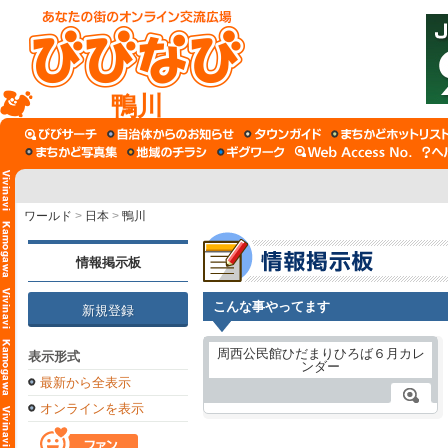
鴨川
ワールド
>
日本
>
鴨川
情報掲示板
こんな事やってます
新規登録
表示形式
最新から全表示
オンラインを表示