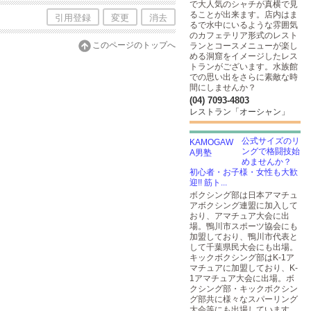
で大人気のシャチが真横で見
ることが出来ます。店内はま
引用登録
変更
消去
るで水中にいるような雰囲気
のカフェテリア形式のレスト
このページのトップへ
ランとコースメニューが楽し
める洞窟をイメージしたレス
トランがございます。水族館
での思い出をさらに素敵な時
間にしませんか？
(04) 7093-4803
レストラン「オーシャン」
公式サイズのリ
ングで格闘技始
めませんか？
初心者・お子様・女性も大歓
迎!! 筋ト...
ボクシング部は日本アマチュ
アボクシング連盟に加入して
おり、アマチュア大会に出
場。鴨川市スポーツ協会にも
加盟しており、鴨川市代表と
して千葉県民大会にも出場。
キックボクシング部はK-1ア
マチュアに加盟しており、K-
1アマチュア大会に出場。ボ
クシング部・キックボクシン
グ部共に様々なスパーリング
大会等にも出場しています。