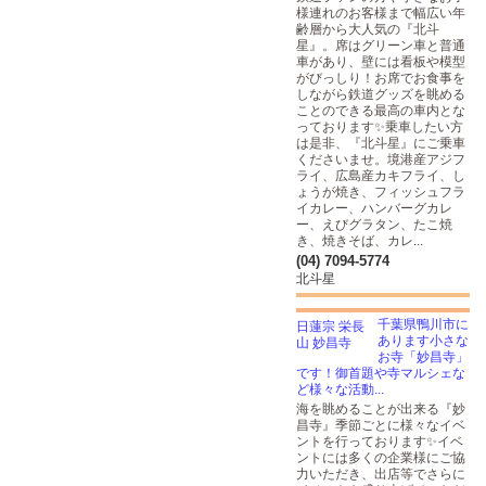
様連れのお客様まで幅広い年
齢層から大人気の『北斗
星』。席はグリーン車と普通
車があり、壁には看板や模型
がびっしり！お席でお食事を
しながら鉄道グッズを眺める
ことのできる最高の車内とな
っております✨乗車したい方
は是非、『北斗星』にご乗車
くださいませ。境港産アジフ
ライ、広島産カキフライ、し
ょうが焼き、フィッシュフラ
イカレー、ハンバーグカレ
ー、えびグラタン、たこ焼
き、焼きそば、カレ...
(04) 7094-5774
北斗星
千葉県鴨川市に
あります小さな
お寺「妙昌寺」
です！御首題や寺マルシェな
ど様々な活動...
海を眺めることが出来る『妙
昌寺』季節ごとに様々なイベ
ントを行っております✨イベ
ントには多くの企業様にご協
力いただき、出店等でさらに