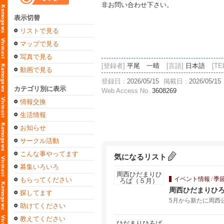
非お問い合わせ下さい。
表示切替
リストで見る
マップで見る
写真で見る
[登録者]
平尾 一晴
[言語]
日本語
[TE
動画で見る
登録日 :
2026/05/15
掲載日 :
2026/05/15
カテゴリ別に表示
Web Access No.
3608269
情報交換
生活情報
お知らせ
サークル活動
こんな事やってます
気になるリスト
募集いろいろ
イベント情報
/
季
もらってください
周西ひだまりひ
探してます
5月から新たに周西
助けてください
教えてください