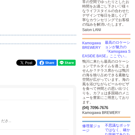
常の空間でゆったりとしたお
時間をお過ごし下さい♡様々
なライフスタイルの合わせた
デザインで毎日を楽しく♪丁
寧なカウンセリングでお客様
の悩みを解消いたします。
Salon LANI
最高のロケーシ
ョンが魅力の
『Kamogawa S
EASIDE BASE』ここでい...
鴨川に来たら最高のロケーシ
Share
ョンでチルタイムを過ごしま
せんか？テラス席からは鴨川
の海を独り占めできる素敵な
空間が広がっています。海の
風を浴びながらビールやピザ
を食べて仲間との思い出づく
りを。カフェは多国籍のメニ
ューを豊富にご用意しており
ます。
(04) 7096-7676
Kamogawa BREWERY
さ...
不思議なポッケ
ではなく、確か
な技術であなた