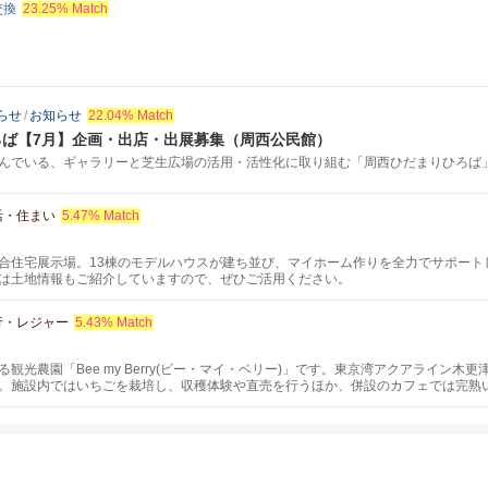
交換
23.25% Match
らせ
/
お知らせ
22.04% Match
ろば【7月】企画・出店・出展募集（周西公民館）
んでいる、ギャラリーと芝生広場の活用・活性化に取り組む「周西ひだまりひろば」の
活・住まい
5.47% Match
合住宅展示場。13棟のモデルハウスが建ち並び、マイホーム作りを全力でサポート
は土地情報もご紹介していますので、ぜひご活用ください。
行・レジャー
5.43% Match
観光農園「Bee my Berry(ビー・マイ・ベリー)」です。東京湾アクアライン木
。施設内ではいちごを栽培し、収穫体験や直売を行うほか、併設のカフェでは完熟
ちごを育てており、時期ごとに異なる味わいをお楽しみいただけるのも魅力です。
利用ください。