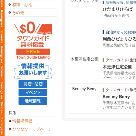
情報掲示板
/
情報
感謝・お礼
ひだまりひろば
その他
iPhoneから送信
自治体からのお知
周西ひだまりひ
周西公民館で取り組
タウンガイド
/
生
木更津住宅公園
千葉県南部最大の総
メーションハウスで
タウンガイド
/
旅
Bee my Berry
千葉県木更津市にある
い立地にございます
ます。複数品種のい
戻る
シーンでお気軽にご
情報掲示板
びびなびトップページ