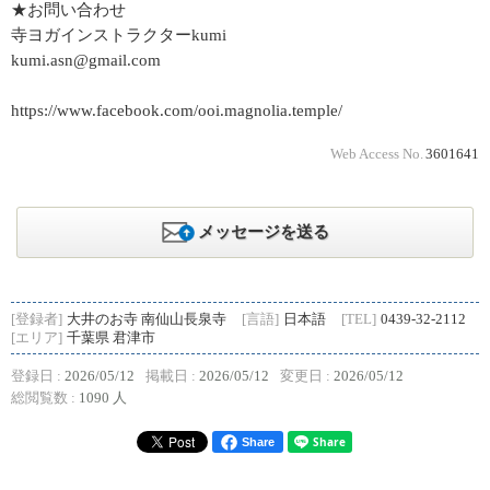
★お問い合わせ
寺ヨガインストラクターkumi
kumi.asn@gmail.com
https://www.facebook.com/ooi.magnolia.temple/
Web Access No.
3601641
メッセージを送る
[登録者]
大井のお寺 南仙山長泉寺
[言語]
日本語
[TEL]
0439-32-2112
[エリア]
千葉県 君津市
登録日 :
2026/05/12
掲載日 :
2026/05/12
変更日 :
2026/05/12
総閲覧数 :
1090 人
Share