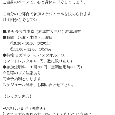
ご自身のペースで、心と身体をほぐしましょう。
ご自分のご都合で参加スケジュールを決められます。
月１回からでもOK♪
⚫場所 長泉寺本堂（君津市大井39）駐車場有
⚫時間 水曜・木曜・土曜日
①9:30～10:30（水木土）
②11:00～12:00（水のみ）
⚫持物 ヨガマットorバスタオル、水
（マットレンタル100円、数に限りあり）
⚫参加燈明料 １回700円（空調使用時800円）
※住職のプチ法話あり
完全予約制となります。
スケジュール詳細、お問い合わせ下さい。
【レッスン内容】
●やさしいヨガ（強度★）
初めてヨガをされる方・ゆっくりと行いたい方向け