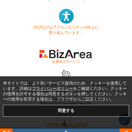
びびなびはアクセシビリティの向上に
取り組んでいます。
- 企業向けサービス -
本サイトでは、より良いサービス提供のため、クッキーを使用して
お問い合わせ
はじめてガイド
よくある質問
います。詳細は
プライバシーポリシー
をご確認ください。クッキー
利用規約
商標・著作権
プライバシーポリシー
の使用を許可する場合は同意するボタンを押してください。クッキ
Copyright © 1999-2026 Vivid Navigation, Inc. All Rights Reserved.
ーの使用を拒否する場合は、ブラウザからご設定ください。
Server US (44) @ Los Angeles Data Center