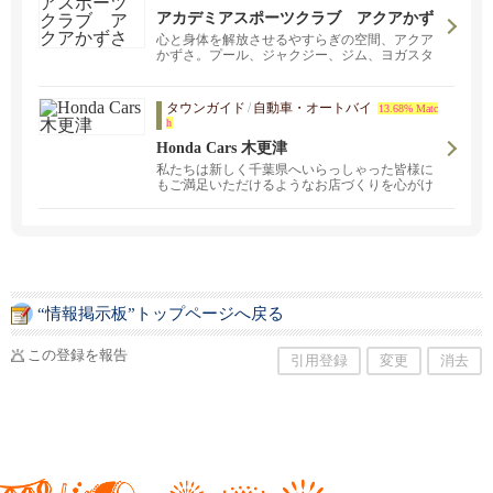
アカデミアスポーツクラブ アクアかず
さ
心と身体を解放させるやすらぎの空間、アクア
かずさ。プール、ジャクジー、ジム、ヨガスタ
ジオ、サウナ、テニスコート。
タウンガイド
/
自動車・オートバイ
13.68% Matc
h
Honda Cars 木更津
私たちは新しく千葉県へいらっしゃった皆様に
もご満足いただけるようなお店づくりを心がけ
ております。新車・中古車のご購入。点検・整
備。
“情報掲示板”トップページへ戻る
この登録を報告
引用登録
変更
消去