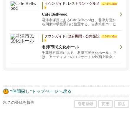
タウンガイド
/
レストラン・グルメ
12.41% Matc
h
Cafe Bellwood
君津市塚原にあるCafe Bellwoodは、君津方面か
ら周東中学校手前に位置する、自家焙煎コーヒ
ーと手作りシフォンケーキが自慢のカフェで
す。自然豊かなロケーションの中で、自分のペ
タウンガイド
/
政府機関・公共施設
ースでゆっくり過ごせる空間をご用意していま
10.51% Matc
h
す。店内には木の温もりを感じる落ち着きのイ
ンテリアが広がり、ひとりでもご家族でも安心
君津市民文化ホール
しておくつろぎいただけます。店舗裏側に最大1
千葉県君津市にある「君津市民文化ホール」で
0台ほど駐車可能な専用駐車場も完備。日常を離
は、アーティストのコンサートや映画上映会・
れて、特別なコーヒーとスイーツで心満たされ
発表会など、様々なイベント開催中！
るひとときをお過ごしいただけます。
“仲間探し”トップページへ戻る
この登録を報告
引用登録
変更
消去