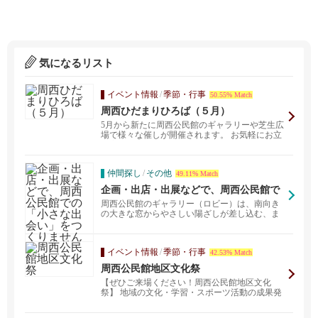
気になるリスト
イベント情報
/
季節・行事
50.55% Match
周西ひだまりひろば（５月）
5月から新たに周西公民館のギャラリーや芝生広
場で様々な催しが開催されます。 お気軽にお立
ち寄りくださ...
仲間探し
/
その他
49.11% Match
企画・出店・出展などで、周西公民館で
の「小さな出会い」をつくりませんか？
周西公民館のギャラリー（ロビー）は、南向き
の大きな窓からやさしい陽ざしが差し込む、ま
るで「ひだまり」...
イベント情報
/
季節・行事
42.53% Match
周西公民館地区文化祭
【ぜひご来場ください！周西公民館地区文化
祭】 地域の文化・学習・スポーツ活動の成果発
表と世代を超え...