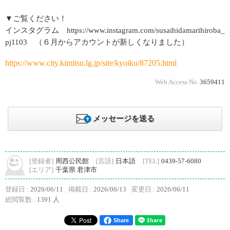
▼ご覧ください！
インスタグラム https://www.instagram.com/susaihidamarihiroba_
pj1103 （６月からアカウントが新しくなりました）
https://www.city.kimitsu.lg.jp/site/kyoiku/87205.html
Web Access No.
3659411
メッセージを送る
[登録者]
周西公民館
[言語]
日本語
[TEL]
0439-57-6080
[エリア]
千葉県 君津市
登録日 :
2026/06/11
掲載日 :
2026/06/13
変更日 :
2026/06/11
総閲覧数 :
1391 人
Share