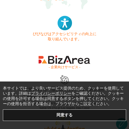
びびなびはアクセシビリティの向上に
取り組んでいます。
- 企業向けサービス -
本サイトでは、より良いサービス提供のため、クッキーを使用して
お問い合わせ
はじめてガイド
よくある質問
います。詳細は
プライバシーポリシー
をご確認ください。クッキー
利用規約
商標・著作権
プライバシーポリシー
の使用を許可する場合は同意するボタンを押してください。クッキ
ーの使用を拒否する場合は、ブラウザからご設定ください。
Copyright © 1999-2026 Vivid Navigation, Inc. All Rights Reserved.
Server US (75) @ Los Angeles Data Center