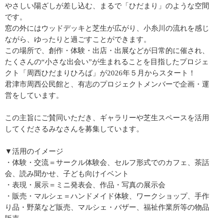
やさしい陽ざしが差し込む、まるで「ひだまり」のような空間
です。
窓の外にはウッドデッキと芝生が広がり、小糸川の流れを感じ
ながら、ゆったりと過ごすことができます。
この場所で、創作・体験・出店・出展などが日常的に催され、
たくさんの“小さな出会い”が生まれることを目指したプロジェ
クト「周西ひだまりひろば」が2026年５月からスタート！
君津市周西公民館と、有志のプロジェクトメンバーで企画・運
営をしています。
この主旨にご賛同いただき、ギャラリーや芝生スペースを活用
してくださるみなさんを募集しています。
▼活用のイメージ
・体験・交流＝サークル体験会、セルフ形式でのカフェ、茶話
会、読み聞かせ、子ども向けイベント
・表現・展示＝ミニ発表会、作品・写真の展示会
・販売・マルシェ＝ハンドメイド体験、ワークショップ、手作
り品・野菜など販売、マルシェ・バザー、福祉作業所等の物品