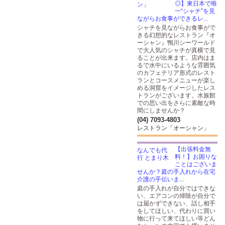
◎】東日本で唯
一“シャチ”を見
ながらお食事ができるレ...
シャチを見ながらお食事がで
きる幻想的なレストラン『オ
ーシャン』鴨川シーワールド
で大人気のシャチが真横で見
ることが出来ます。店内はま
るで水中にいるような雰囲気
のカフェテリア形式のレスト
ランとコースメニューが楽し
める洞窟をイメージしたレス
トランがございます。水族館
での思い出をさらに素敵な時
間にしませんか？
(04) 7093-4803
レストラン「オーシャン」
【出張料金無
料！】お困りな
ことはございま
せんか？庭の手入れから在宅
介護の手伝いま...
庭の手入れが自分ではできな
い、エアコンの掃除が自分で
は届かずできない、話し相手
をしてほしい、代わりに買い
物に行って来てほしい等どん