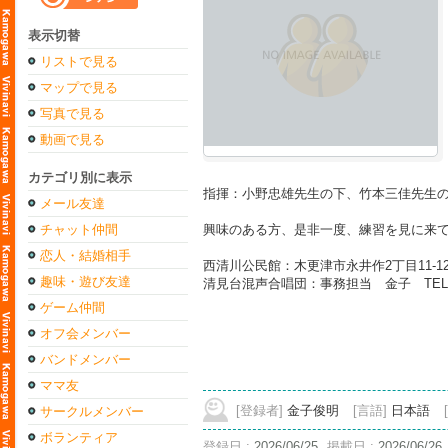
表示切替
リストで見る
マップで見る
写真で見る
動画で見る
カテゴリ別に表示
指揮：小野忠雄先生の下、竹本三佳先生
メール友達
チャット仲間
興味のある方、是非一度、練習を見に来
恋人・結婚相手
西清川公民館：木更津市永井作2丁目11-12 TEL
趣味・遊び友達
清見台混声合唱団：事務担当 金子 TEL 043
ゲーム仲間
オフ会メンバー
バンドメンバー
ママ友
[登録者]
金子俊明
[言語]
日本語
サークルメンバー
ボランティア
登録日 :
2026/06/25
掲載日 :
2026/06/26