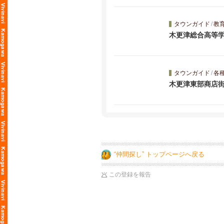
タウンガイド
/
教
木更津総合高等
タウンガイド
/
各
木更津東部商店
“仲間探し” トップページへ戻る
この登録を報告