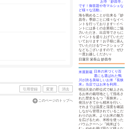
お寺「妙昌寺」
です！御首題や寺マルシェな
ど様々な活動...
海を眺めることが出来る『妙
昌寺』季節ごとに様々なイベ
ントを行っております✨イベ
ントには多くの企業様にご協
力いただき、出店等でさらに
イベントを盛り上げていただ
いております！お子様に喜ん
でいただけるワークショップ
などもございますので、ぜひ
一度お越しください♪
日蓮宗 栄長山 妙昌寺
日本の米づくり百
選にも選ばれた鴨
川が誇る美味しいお米『長狭
米』当店ではお米を利用...
引用登録
変更
消去
明治天皇の即位式で献上され
るお米の栽培地として指名さ
れた歴史をもつ『長狭米』。
このページのトップへ
発注がきてから精米を行い、
それまでは温度と湿度を確認
しながら管理されているこだ
わりのお米。よりお米の魅力
を広げるため、米粉を使った
バウムクーヘン『純米ばう
む』やぬれ揚げ煎など様々な