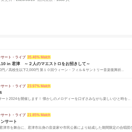
ンサート・ライブ
35.46% Match
l.10 in 君津 ～２人のマエストロをお招きして～
00円／高校生以下2,000円 第１０回ウィーン・フィル＆サントリー音楽復興祈...
ンサート・ライブ
23.97% Match
4
ンサート2024を開催します！ 懐かしのメロディーを口ずさみながら楽しいひと時を...
ンサート・ライブ
21.85% Match
コンサート
君津市を舞台に、君津市出身の音楽家や市民公募により結成した期間限定の合唱団など