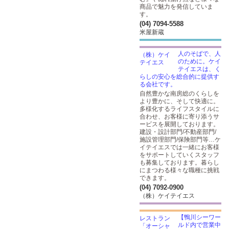
商品で魅力を発信していま
す。
(04) 7094-5588
米屋新蔵
人のそばで、人
のために。ケイ
テイエスは、く
らしの安心を総合的に提供す
る会社です。
自然豊かな南房総のくらしを
より豊かに、そして快適に。
多様化するライフスタイルに
合わせ、お客様に寄り添うサ
ービスを展開しております。
建設・設計部門/不動産部門/
施設管理部門/保険部門等…ケ
イテイエスでは一緒にお客様
をサポートしていくスタッフ
も募集しております。暮らし
にまつわる様々な職種に挑戦
できます。
(04) 7092-0900
（株）ケイテイエス
【鴨川シーワー
ルド内で営業中