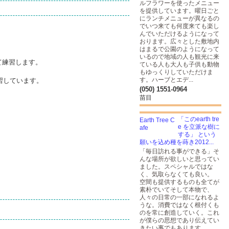
ルフラワーを使ったメニュー
を提供しています。曜日ごと
にランチメニューが異なるの
でいつ来ても何度来ても楽し
んでいただけるようになって
おります。広々とした敷地内
はまるで公園のようになって
いるので地域の人も観光に来
て練習します。
ている人も大人も子供も動物
もゆっくりしていただけま
す。ハーブとエデ...
練習しています。
(050) 1551-0964
苗目
「このearth tre
e を立派な樹に
する」 という
願いを込め種を蒔き2012...
「毎日訪れる事ができる」そ
んな場所が欲しいと思ってい
ました。スペシャルではな
く、気取らなくても良い。
空間も提供するものも全てが
素朴でいてそして本物で、
人々の日常の一部になれるよ
うな。消費ではなく根付くも
のを常に創造していく。これ
が僕らの思想であり伝えてい
きたい事でもあります。