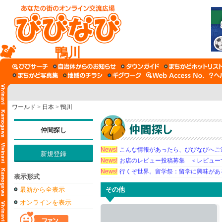
鴨川
ワールド
>
日本
>
鴨川
仲間探し
News!
こんな情報があったら、びびなびへご
新規登録
News!
お店のレビュー投稿募集 ＜レビュー
News!
行くぞ世界。留学祭：留学に興味がある学
表示形式
最新から全表示
その他
オンラインを表示