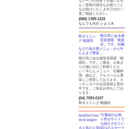
なシーンの内容でも構いませ
ん！皆様の身近なお困りごと
をお助けいたします◎ぜひ一
度ご相談ください。
(080) 1389-1222
なんでも代行 とまり木
鴨川市にある個
室居酒屋「桃源
坊」です。牡蠣
などの魚介類メニュ－から牛
たんまで豊富...
鴨川市にある個室居酒屋「桃
源坊」です。ご宴会、お集ま
りの場にぜひご利用くださ
い！牛たんメニュー、牡蠣料
理、鍋など、アルコールも豊
富にご用意しております。キ
ッチンカーの出店依頼も受付
中です。ご来店お待ちしてお
ります。
(04) 7093-0107
和ダイニング 桃源坊
TV番組のお取
り寄せサイトで
も紹介されてい
る人気の人気NO.1のスモーク