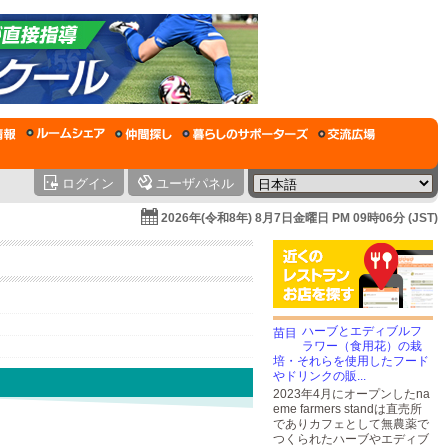
ログイン
ユーザパネル
2026年(令和8年) 8月7日金曜日 PM 09時06分 (JST)
ハーブとエディブルフ
ラワー（食用花）の栽
培・それらを使用したフード
やドリンクの販...
2023年4月にオープンしたna
eme farmers standは直売所
でありカフェとして無農薬で
つくられたハーブやエディブ