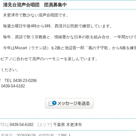
清見台混声合唱団 団員募集中
木更津市で数少ない混声合唱団です。
毎週土曜日午後4時から6時、西清川公民館で練習しています。
毎年、原語で歌う宗教曲と、情緒豊かな日本の歌を組み合せ、一年間かけ
今年はMozart（ラテン語）を2曲と池辺晋一郎「風の子守歌」から6曲を
のピアノに合わせて混声のハーモニーを楽しんでいます。
てください。
 0438-23-0286
9-54-6182
[TEL]
0439-54-6182
[エリア]
千葉県 木更津市
変更日 :
2026/06/26
総閲覧数 :
1388 人