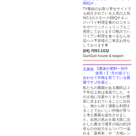
BBQチ...
TV番組のお取り寄せサイトで
も紹介されている人気の人気
NO.1のスモークBBQチキン
🍗ハワイ料理定番のロコモコ
やガーリックシュリンプもご
用意しております◎鴨川でハ
ワイアン料理を食べるなら当
店へ☆🌴皆様のご来店お待ち
しております🍍
(04) 7093-1432
GuriGuri house & wagon
【農薬や肥料一切不
使用！】“月の巡り”に
合わせて作物を育てている農
園です🌙生薬と...
私たちの農園がある棚田は２
千年以上前は海底でした。そ
の土地に珪素やミネラルが豊
富に含まれていることに注目
し、海から吹く潮風も利用す
ることでおいしい作物が育つ
と考え農園を誕生させまし
た。自然の恵みを最大限に活
かした農法で通常の稲の約20
倍もの分結力をもつパワー溢
れる「薬寿米」や「大地レン