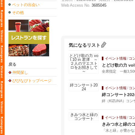
ペットの出会い
Web Access No.
3685045
その他
気になるリスト
イベント情報
/
コ
戻る
とどけ歌の力 vo
全席指定 一般3,5
仲間探し
びびなびトップページ
イベント情報
/
コ
絆コンサート202
絆（KIZUNA）コ
イベント情報
/
コ
きみつ水と緑の
「水と緑」が豊かな