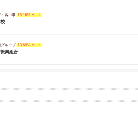
育・習い事
15.16% Match
学校
種グループ
13.69% Match
街振興組合