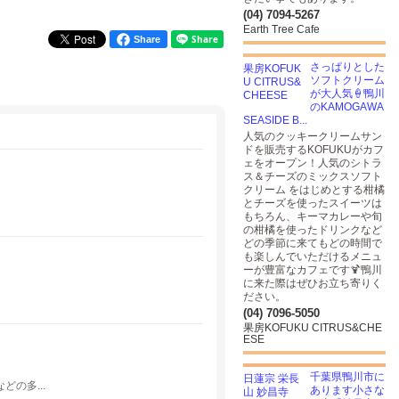
(04) 7094-5267
Earth Tree Cafe
Share
さっぱりとした
ソフトクリーム
が大人気🍦鴨川
のKAMOGAWA
SEASIDE B...
人気のクッキークリームサン
ドを販売するKOFUKUがカフ
ェをオープン！人気のシトラ
ス＆チーズのミックスソフト
クリーム をはじめとする柑橘
とチーズを使ったスイーツは
もちろん、キーマカレーや旬
の柑橘を使ったドリンクなど
どの季節に来てもどの時間で
も楽しんでいただけるメニュ
ーが豊富なカフェです🍹鴨川
に来た際はぜひお立ち寄りく
ださい。
(04) 7096-5050
果房KOFUKU CITRUS&CHE
ESE
千葉県鴨川市に
の多...
あります小さな