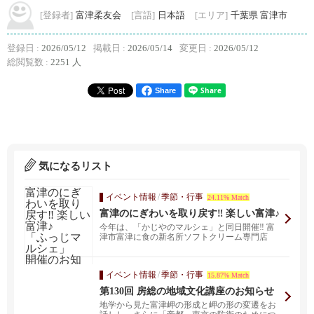
[登録者]
富津柔友会
[言語]
日本語
[エリア]
千葉県 富津市
登録日 :
2026/05/12
掲載日 :
2026/05/14
変更日 :
2026/05/12
総閲覧数 :
2251 人
Share
気になるリスト
イベント情報
/
季節・行事
24.11% Match
富津のにぎわいを取り戻す‼ 楽しい富津♪
「ふっじマルシェ」 開催のお知ら
今年は、「かじやのマルシェ」と同日開催‼ 富
せ‼
津市富津に食の新名所ソフトクリーム専門店
「コテランネ」...
イベント情報
/
季節・行事
15.87% Match
第130回 房総の地域文化講座のお知らせ
地学から見た富津岬の形成と岬の形の変遷をお