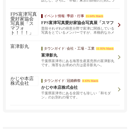
話しし、さらに「帝都」東京の防衛のためにつ
くられた東京湾海...
イベント情報
/
季節・行事
15.64% Match
FPS富津写真愛好家協会写真展「スマフ
ォト！！！」
普段それぞれの得意分野で富津に関係している
写真をとているメンバーですが、本格的なカメ
ラ撮影から少し離...
タウンガイド
/
会社・工場・工業
11.95% Match
富津影丸
千葉県富津市にある海苔生産直売所の富津影丸
です。海苔をお求めの方は是非影丸へ。
タウンガイド
/
冠婚葬祭
8.43% Match
かじや本店株式会社
千葉県富津市にある全国でも珍しい「和モダ
ン」のお別れの場です。