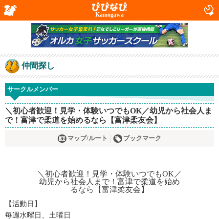
Kamogawa
仲間探し
サークルメンバー
＼初心者歓迎！見学・体験いつでもOK／幼児から社会人ま
で！富津で柔道を始めるなら【富津柔友会】
マップ/ルート
ブックマーク
【活動日】
每週水曜日、土曜日