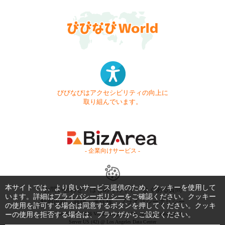
びびなびはアクセシビリティの向上に
取り組んでいます。
- 企業向けサービス -
本サイトでは、より良いサービス提供のため、クッキーを使用して
お問い合わせ
はじめてガイド
よくある質問
います。詳細は
プライバシーポリシー
をご確認ください。クッキー
利用規約
商標・著作権
プライバシーポリシー
の使用を許可する場合は同意するボタンを押してください。クッキ
ーの使用を拒否する場合は、ブラウザからご設定ください。
Copyright © 1999-2026 Vivid Navigation, Inc. All Rights Reserved.
Server US (42) @ Los Angeles Data Center