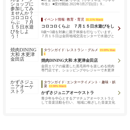
年生） ■受付開始 2022年3月27日(日）9...
イベント情報
/
教育・育児
35.11% Match
コロコロくらぶ ７月１５日水遊びをし
よう！
0歳〜3歳を対象に親子体操を行なっています。
７月１５日は金田地域交流センターで水遊びと
スイカ割りを...
タウンガイド
/
レストラン・グルメ
19.09% Matc
h
焼肉DINING大和 木更津金田店
金田エリアの厳選した黒毛和牛を楽しめる焼肉
専門店です。ショッピングやレジャーで木更津
を訪れた方をはじめ、地元のお客様にも幅広く
ご利用いただいています。精肉卸直営の強みを
タウンガイド
/
エンターテイメント・趣味・娯
活かし、品質にこだわった黒毛和牛をはじめ、
楽
13.98% Match
こだわりの食材を取り揃えています。
かずさジュニアオーケストラ
青少年を中心とするアマチュアオーケストラと
して音楽活動を行い、 地域に根ざした音楽文化
と心豊かな青少年、潤いのあるふるさとの創造
をめざします。本オーケストラは、原則とし
て、富津、君津、木更津、袖ヶ浦各市及び千葉
市、市原市、鴨川市など近隣に在住､在学生を中
心とした小学生、中学生、高校生の楽器演奏経
験者と初心者及びその目的に賛同する者で構成