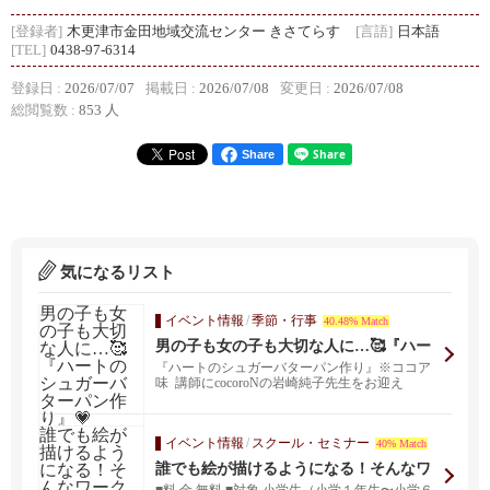
[登録者]
木更津市金田地域交流センター きさてらす
[言語]
日本語
[TEL]
0438-97-6314
登録日 :
2026/07/07
掲載日 :
2026/07/08
変更日 :
2026/07/08
総閲覧数 :
853 人
Share
気になるリスト
イベント情報
/
季節・行事
40.48% Match
男の子も女の子も大切な人に…🥰『ハー
トのシュガーバターパン作り』💗
⁡『ハートのシュガーバターパン作り』※ココア
味⁡ ⁡ 講師にcocoroNの岩崎純子先生をお迎え
し、...
イベント情報
/
スクール・セミナー
40% Match
誰でも絵が描けるようになる！そんなワ
ークショップに参加してみませんか？
■料 金 無料 ■対象 小学生（小学１年生〜小学６