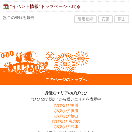
されます。入団は小1から高校生までです。在籍
は大学卒業年次まで可能です。OB・OG会組織
“イベント情報”トップページへ戻る
あり。
この登録を報告
引用登録
変更
消去
このページのトップへ
身近なエリアのびびなび
"びびなび 鴨川" から近いエリアを表示中
びびなび 鴨川
びびなび 勝浦
びびなび 館山
びびなび 南房総
びびなび 君津