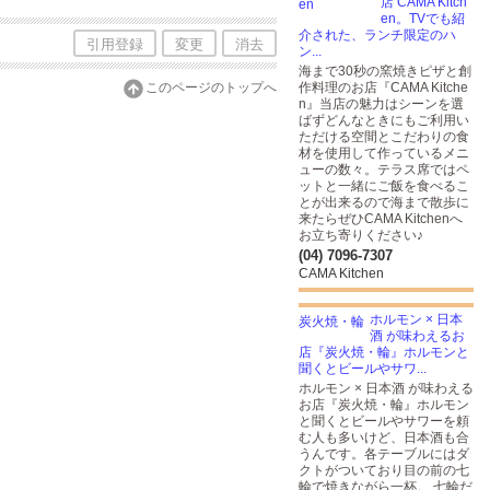
店 CAMA Kitch
en。TVでも紹
介された、ランチ限定のハ
引用登録
変更
消去
ン...
海まで30秒の窯焼きピザと​創
このページのトップへ
作料理のお店『CAMA Kitche
n』当店の魅力はシーンを選
ばずどんなときにもご利用い
ただける空間とこだわりの食
材を使用して作っているメニ
ューの数々。テラス席ではペ
ットと一緒にご飯を食べるこ
とが出来るので海まで散歩に
来たらぜひCAMA Kitchenへ
お立ち寄りください♪
(04) 7096-7307
CAMA Kitchen
ホルモン × 日本
酒 が味わえるお
店『炭火焼・輪』ホルモンと
聞くとビールやサワ...
ホルモン × 日本酒 が味わえる
お店『炭火焼・輪』ホルモン
と聞くとビールやサワーを頼
む人も多いけど、日本酒も合
うんです。各テーブルにはダ
クトがついており目の前の七
輪で焼きながら一杯。 七輪だ