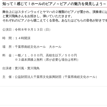
知って！感じて！ホールのピアノ～ピアノの魅力を発見しよう～
舞台上にはスタインウェイとヤマハの２種類のピアノが置かれ、演奏者には
と實川飛鳥さんをお招きし、弾いていただきます。
それぞれのピアノから聴こえてくる音色。あなたはどちらの音色が好きで
公演日：令和８年９月１３日（日）
時 間：１４時開演
場 所：千葉県南総文化ホール 大ホール
料 金：一般／１，０００円、高校生以下／５００円
※３歳未満膝上無料（席が必要な場合は有料）
出演者：實川風・實川飛鳥
主 催：公益財団法人千葉県文化振興財団（千葉県南総文化ホール）