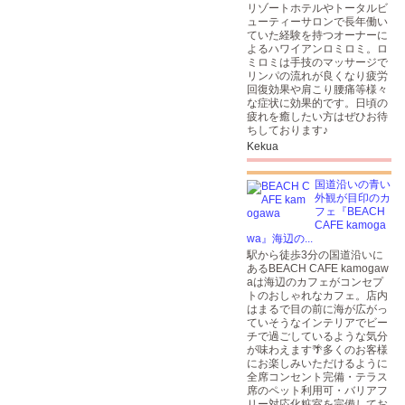
リゾートホテルやトータルビ
ューティーサロンで長年働い
ていた経験を持つオーナーに
よるハワイアンロミロミ。ロ
ミロミは手技のマッサージで
リンパの流れが良くなり疲労
回復効果や肩こり腰痛等様々
な症状に効果的です。日頃の
疲れを癒したい方はぜひお待
ちしております♪
Kekua
国道沿いの青い
外観が目印のカ
フェ『BEACH
CAFE kamoga
wa』海辺の...
駅から徒歩3分の国道沿いに
あるBEACH CAFE kamogaw
aは海辺のカフェがコンセプ
トのおしゃれなカフェ。店内
はまるで目の前に海が広がっ
ていそうなインテリアでビー
チで過ごしているような気分
が味わえます🌴多くのお客様
にお楽しみいただけるように
全席コンセント完備・テラス
席のペット利用可・バリアフ
リー対応化粧室を完備してお