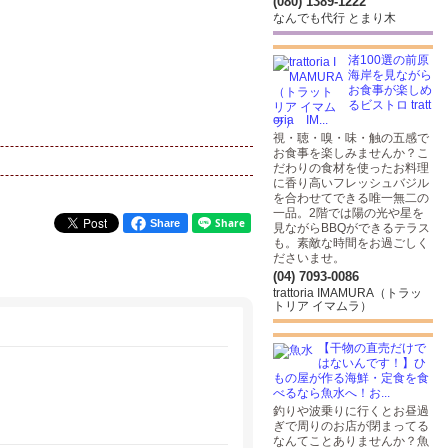
(080) 1389-1222
なんでも代行 とまり木
渚100選の前原
海岸を見ながら
お食事が楽しめ
るビストロ tratt
oria IM...
視・聴・嗅・味・触の五感で
お食事を楽しみませんか？こ
だわりの食材を使ったお料理
に香り高いフレッシュバジル
を合わせてできる唯一無二の
一品。2階では陽の光や星を
Share
見ながらBBQができるテラス
も。素敵な時間をお過ごしく
ださいませ。
(04) 7093-0086
trattoria IMAMURA（トラッ
トリア イマムラ）
【干物の直売だけで
はないんです！】ひ
もの屋が作る海鮮・定食を食
べるなら魚水へ！お...
釣りや波乗りに行くとお昼過
ぎで周りのお店が閉まってる
なんてことありませんか？魚