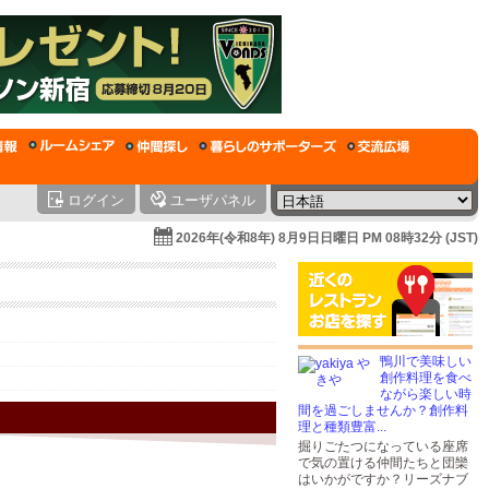
ログイン
ユーザパネル
2026年(令和8年) 8月9日日曜日 PM 08時32分 (JST)
鴨川で美味しい
創作料理を食べ
ながら楽しい時
間を過ごしませんか？創作料
理と種類豊富...
掘りごたつになっている座席
で気の置ける仲間たちと団欒
はいかがですか？リーズナブ