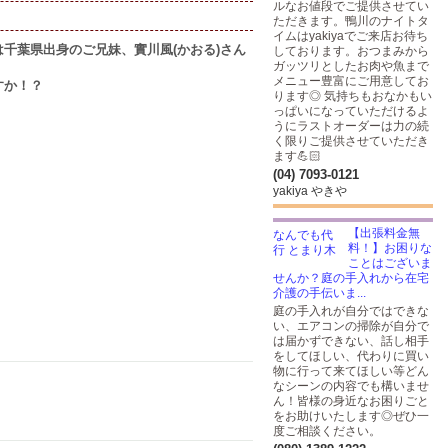
ルなお値段でご提供させてい
ただきます。鴨川のナイトタ
イムはyakiyaでご来店お待ち
千葉県出身のご兄妹、實川風(かおる)さん
しております。おつまみから
ガッツリとしたお肉や魚まで
メニュー豊富にご用意してお
すか！？
ります◎ 気持ちもおなかもい
っぱいになっていただけるよ
うにラストオーダーは力の続
く限りご提供させていただき
ます💪🏻
(04) 7093-0121
yakiya やきや
【出張料金無
料！】お困りな
ことはございま
せんか？庭の手入れから在宅
介護の手伝いま...
庭の手入れが自分ではできな
い、エアコンの掃除が自分で
は届かずできない、話し相手
をしてほしい、代わりに買い
物に行って来てほしい等どん
なシーンの内容でも構いませ
ん！皆様の身近なお困りごと
をお助けいたします◎ぜひ一
度ご相談ください。