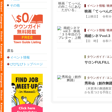
その他
イベント情報
/
映
映画「てっぺん
【上映日】 令和８年２
イベント情報
/
映
南総シネマvol
【日 時】 令和７
戻る
タウンガイド
/
エ
イベント情報
サロンFULFILL
びびなびトップページ
タウンガイド
/
エ
秀和会（創作舞
［木更津の舞踊教室
かを見つける手段と
や、親などから譲り
力や着る機会をもっ