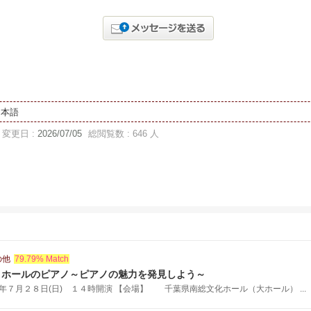
日本語
変更日 :
2026/07/05
総閲覧数 : 646 人
の他
79.79% Match
！ホールのピアノ～ピアノの魅力を発見しよう～
７月２８日(日) １４時開演 【会場】 千葉県南総文化ホール（大ホール） ...