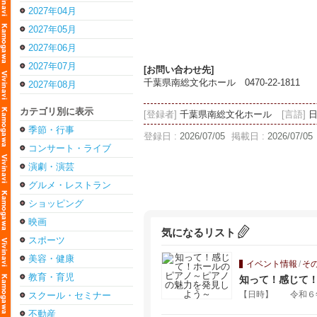
2027年04月
2027年05月
2027年06月
2027年07月
[お問い合わせ先]
千葉県南総文化ホール 0470-22-1811
2027年08月
カテゴリ別に表示
[登録者]
千葉県南総文化ホール
[言語]
季節・行事
登録日 :
2026/07/05
掲載日 :
2026/07/05
コンサート・ライブ
演劇・演芸
グルメ・レストラン
ショッピング
映画
気になるリスト
スポーツ
美容・健康
イベント情報
/
そ
教育・育児
知って！感じて
【日時】 令和６年
スクール・セミナー
不動産