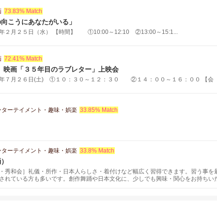
画
73.83% Match
の向こうにあなたがいる」
月２５日（水） 【時間】 ①10:00～12:10 ②13:00～15:1...
画
72.41% Match
.3 映画「３５年目のラブレター」上映会
年７月２６日(土) ①１０：３０～１２：３０ ②１４：００～１６：００ 【会 .
ンターテイメント・趣味・娯楽
33.85% Match
ンターテイメント・趣味・娯楽
33.8% Match
踊）
・秀和会］礼儀・所作・日本人らしさ・着付けなど幅広く習得できます。習う事を
されている方も多いです。創作舞踊や日本文化に、少しでも興味・関心をお持ちい
受けた着物があり、着たいけど着られない方、 捨てるにも捨てられない方、着物は
ていただくために簡単な着付けや苦しくなく楽に着られるコツや方法を指導してい