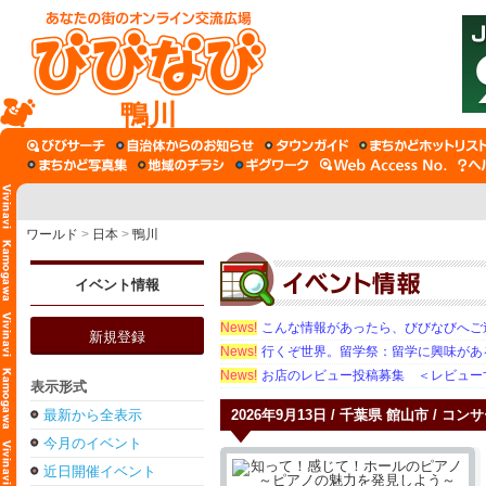
鴨川
ワールド
>
日本
>
鴨川
イベント情報
News!
こんな情報があったら、びびなびへご
新規登録
News!
行くぞ世界。留学祭：留学に興味がある学
News!
お店のレビュー投稿募集 ＜レビュー
表示形式
最新から全表示
2026年9月13日 / 千葉県 館山市 / コ
今月のイベント
近日開催イベント