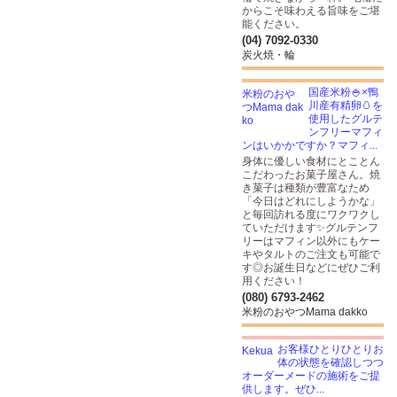
からこそ味わえる旨味をご堪
能ください。
(04) 7092-0330
炭火焼・輪
国産米粉🍚×鴨
川産有精卵🥚を
使用したグルテ
ンフリーマフィ
ンはいかかですか？マフィ...
身体に優しい食材にとことん
こだわったお菓子屋さん。焼
き菓子は種類が豊富なため
「今日はどれにしようかな」
と毎回訪れる度にワクワクし
ていただけます✨グルテンフ
リーはマフィン以外にもケー
キやタルトのご注文も可能で
す◎お誕生日などにぜひご利
用ください！
(080) 6793-2462
米粉のおやつMama dakko
お客様ひとりひとりお
体の状態を確認しつつ
オーダーメードの施術をご提
供します。ぜひ...