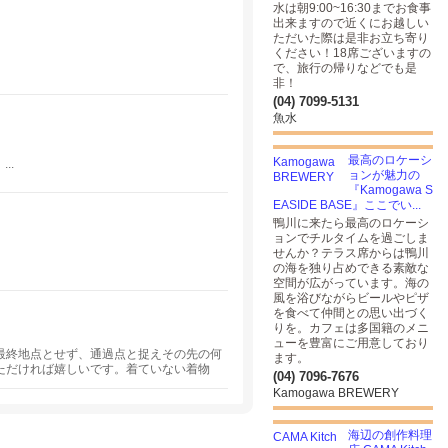
水は朝9:00~16:30までお食事
出来ますので近くにお越しい
ただいた際は是非お立ち寄り
ください！18席ございますの
で、旅行の帰りなどでも是
非！
(04) 7099-5131
魚水
最高のロケーシ
..
ョンが魅力の
『Kamogawa S
EASIDE BASE』ここでい...
鴨川に来たら最高のロケーシ
ョンでチルタイムを過ごしま
せんか？テラス席からは鴨川
の海を独り占めできる素敵な
空間が広がっています。海の
風を浴びながらビールやピザ
を食べて仲間との思い出づく
りを。カフェは多国籍のメニ
ューを豊富にご用意しており
最終地点とせず、通過点と捉えその先の何
ます。
ただければ嬉しいです。着ていない着物
(04) 7096-7676
苦しいとか窮屈と思ってる方へ、着物の魅
Kamogawa BREWERY
ます。
海辺の創作料理