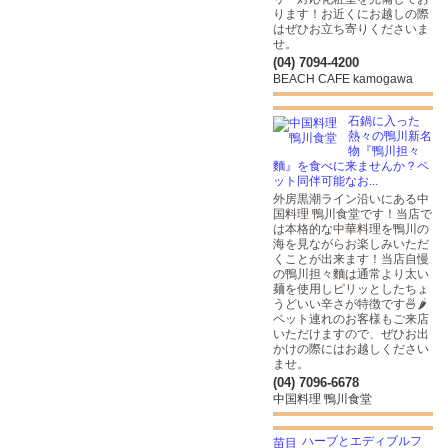
ります！お近くにお越しの際
はぜひお立ち寄りくださいま
せ。
(04) 7094-4200
BEACH CAFE kamogawa
石鍋に入った
熱々の鴨川新名
物『鴨川担々
麵』を食べに来ませんか？ペ
ット同伴可能なお...
外房黒潮ライン沿いにある中
国料理 鴨川食堂です！当店で
は本格的な中華料理を鴨川の
海を見ながらお楽しみいただ
くことが出来ます！当店自慢
の鴨川担々麵は通常より太い
麺を使用しピリッとしたちょ
うどいい辛さが特徴です🍜🌶
ペット連れのお客様もご来店
いただけますので、ぜひお出
かけの際にはお越しください
ませ。
(04) 7096-6678
中国料理 鴨川食堂
ハーブとエディブルフ