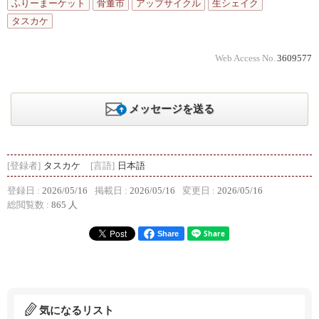
ふりーまーケット
骨董市
アップサイクル
生シェイク
タスカケ
Web Access No.
3609577
メッセージを送る
[登録者]
タスカケ
[言語]
日本語
登録日 :
2026/05/16
掲載日 :
2026/05/16
変更日 :
2026/05/16
総閲覧数 :
865 人
Share
気になるリスト