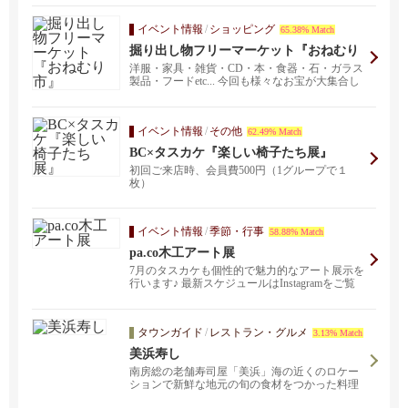
イベント情報
/
ショッピング
65.38% Match
掘り出し物フリーマーケット『おねむり
市』
洋服・家具・雑貨・CD・本・食器・石・ガラス
製品・フードetc... 今回も様々なお宝が大集合し
てい...
イベント情報
/
その他
62.49% Match
BC×タスカケ『楽しい椅子たち展』
初回ご来店時、会員費500円（1グループで１
枚）
イベント情報
/
季節・行事
58.88% Match
pa.co木工アート展
7月のタスカケも個性的で魅力的なアート展示を
行います♪ 最新スケジュールはInstagramをご覧
く...
タウンガイド
/
レストラン・グルメ
3.13% Match
美浜寿し
南房総の老舗寿司屋「美浜」海の近くのロケー
ションで新鮮な地元の旬の食材をつかった料理
を提供しています。デリバリー・テイクアウ