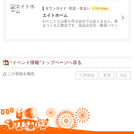
ト・宴会のご予約も承っております。
タウンガイド
/
生活・住まい
2.79% Match
エイトホーム
わたしたちは家を売る会社ではありません。家
をつくる工務店です。高品位住宅・耐震バラン
ス設計・リフォームならエイトホームへご相談
ください。（基本施工エリア：南房総市・館山
市・鴨川市） ※富津市・勝浦市については要相
談
“イベント情報”トップページへ戻る
この登録を報告
引用登録
変更
消去