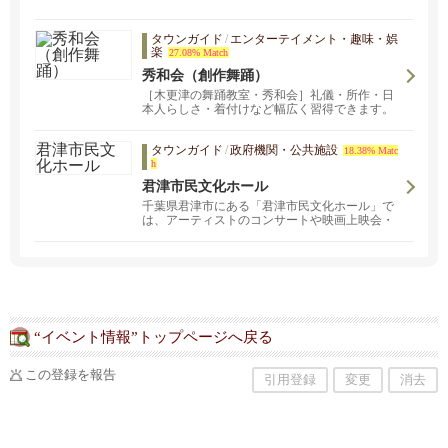
タウンガイド
/
エンターテイメント・趣味・娯
楽
27.08% Match
秀和会（創作舞踊）
［木更津の舞踊教室・秀和会］礼儀・所作・日
本人らしさ・着付けなど幅広く習得できます。
習う事を最終地点とせず、通過点と捉えその先
の何かを見つける手段とされている方も多いで
タウンガイド
/
政府機関・公共施設
す。創作舞踊や日本文化に、少しでも興味・関
18.38% Matc
h
心をお持ちいただければ嬉しいです。着ていな
い着物や、親などから譲り受けた着物があり、
君津市民文化ホール
着たいけど着られない方、 捨てるにも捨てられ
千葉県君津市にある「君津市民文化ホール」で
ない方、着物は苦しいとか窮屈と思ってる方
は、アーティストのコンサートや映画上映会・
へ、着物の魅力や着る機会をもっていただくた
発表会など、様々なイベント開催中！
めに簡単な着付けや苦しくなく楽に着られるコ
ツや方法を指導しています。
“イベント情報”トップページへ戻る
この登録を報告
引用登録
変更
消去