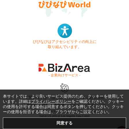
びびなびはアクセシビリティの向上に
取り組んでいます。
- 企業向けサービス -
本サイトでは、より良いサービス提供のため、クッキーを使用して
お問い合わせ
はじめてガイド
よくある質問
います。詳細は
プライバシーポリシー
をご確認ください。クッキー
利用規約
商標・著作権
プライバシーポリシー
の使用を許可する場合は同意するボタンを押してください。クッキ
Copyright © 1999-2026 Vivid Navigation, Inc. All Rights Reserved.
ーの使用を拒否する場合は、ブラウザからご設定ください。
Server US (43) @ Los Angeles Data Center