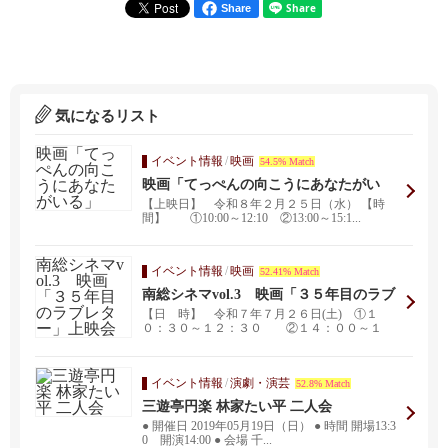
Share
気になるリスト
イベント情報
/
映画
54.5% Match
映画「てっぺんの向こうにあなたがい
る」
【上映日】 令和８年２月２５日（水） 【時
間】 ①10:00～12:10 ②13:00～15:1...
イベント情報
/
映画
52.41% Match
南総シネマvol.3 映画「３５年目のラブ
レター」上映会
【日 時】 令和７年７月２６日(土) ①１
０：３０～１２：３０ ②１４：００～１
６：００ 【会 ...
イベント情報
/
演劇・演芸
52.8% Match
三遊亭円楽 林家たい平 二人会
● 開催日 2019年05月19日（日） ● 時間 開場13:3
0 開演14:00 ● 会場 千...