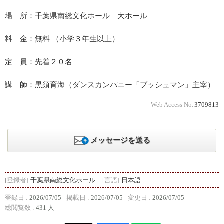
場 所：千葉県南総文化ホール 大ホール
料 金：無料 （小学３年生以上）
定 員：先着２０名
講 師：黒須育海（ダンスカンパニー「ブッシュマン」主宰）
Web Access No.
3709813
メッセージを送る
[登録者]
千葉県南総文化ホール
[言語]
日本語
登録日 :
2026/07/05
掲載日 :
2026/07/05
変更日 :
2026/07/05
総閲覧数 :
431 人