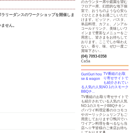
のカウンター席や庭園を望む
フロアー席、幻想的な地下個
室で、おうちのような心安ら
ポラリーダンスのワークショップを開催しま
ぐひとときをお過ごしいただ
けます。ピッツァ、パスタ、
単品料理、カフェ、ノンアル
いません。
コールドリンク、美味しいワ
インまで豊富なメニューをご
用意し、皆さまをお待ちして
おります。ここでしか味わえ
ない、香り、味、ぜひ一度ご
賞味下さい...
(04) 7093-0358
CaSa
TV番組のお取
り寄せサイトで
も紹介されてい
る人気の人気NO.1のスモーク
BBQチ...
TV番組のお取り寄せサイトで
も紹介されている人気の人気
NO.1のスモークBBQチキン
🍗ハワイ料理定番のロコモコ
やガーリックシュリンプもご
用意しております◎鴨川でハ
ワイアン料理を食べるなら当
店へ☆🌴皆様のご来店お待ち
しております🍍