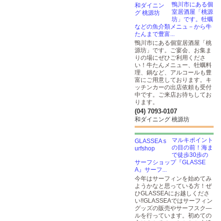
鴨川市にある個
室居酒屋「桃源
坊」です。牡蠣
などの魚介類メニュ－から牛
たんまで豊富...
鴨川市にある個室居酒屋「桃
源坊」です。ご宴会、お集ま
りの場にぜひご利用くださ
い！牛たんメニュー、牡蠣料
理、鍋など、アルコールも豊
富にご用意しております。キ
ッチンカーの出店依頼も受付
中です。ご来店お待ちしてお
ります。
(04) 7093-0107
和ダイニング 桃源坊
マルキポイント
の目の前！海ま
で徒歩30歩の
サーフショップ『GLASSE
A』サーフ...
今年はサーフィンを始めてみ
ようかなと思っている方！ぜ
ひGLASSEAにお越しくださ
い!!GLASSEAではサーフィン
グッズの販売やサーフスク―
ルを行っています。初めての