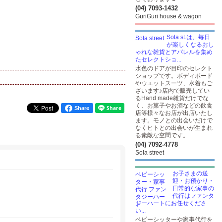
(04) 7093-1432
GuriGuri house & wagon
Sola st.は、毎日
が楽しくなるおし
ゃれな雑貨とアパレルを集め
たセレクトショ...
水色のドアが目印のセレクト
ショップです。ボディボード
やウエットスーツ、水着もご
ざいます♪店内で販売してい
るHand made雑貨だけでな
く、お菓子やお酒などの飲食
Share
店等様々なお店が出店いたし
ます。モノとの出会いだけで
なくヒトとの出会いが生まれ
る素敵な空間です。
(04) 7092-4778
Sola street
お子さまの送
迎・お預かり・
日常的な家事の
代行はファンタ
ジーハートにお任せくださ
い...
ベビーシッターや家事代行を