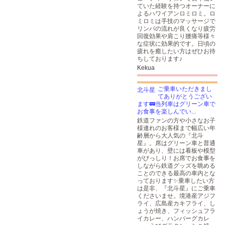
ていた経験を持つオーナーに
よるハワイアンロミロミ。ロ
ミロミは手技のマッサージで
リンパの流れが良くなり疲労
回復効果や肩こり腰痛等様々
な症状に効果的です。日頃の
疲れを癒したい方はぜひお待
ちしております♪
Kekua
ご乗車いただきまし
てありがとうござい
ます🚃当列車はグリーン車で
お食事を楽しんでい...
鉄道ファンの方や小さなお子
様連れのお客様まで幅広い年
齢層から大人気の『北斗
星』。席はグリーン車と普通
車があり、壁には看板や模型
がびっしり！お席でお食事を
しながら鉄道グッズを眺める
ことのできる最高の車内とな
っております✨乗車したい方
は是非、『北斗星』にご乗車
くださいませ。境港産アジフ
ライ、広島産カキフライ、し
ょうが焼き、フィッシュフラ
イカレー、ハンバーグカレ