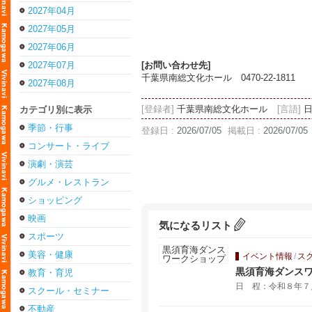
2027年04月
2027年05月
2027年06月
2027年07月
[お問い合わせ先]
千葉県南総文化ホール 0470-22-1811
2027年08月
[登録者]
千葉県南総文化ホール
[言語]
カテゴリ別に表示
季節・行事
登録日 :
2026/07/05
掲載日 :
2026/07/05
コンサート・ライブ
演劇・演芸
グルメ・レストラン
ショッピング
映画
気になるリスト
スポーツ
美容・健康
イベント情報
/
ス
黒須育海ダンス
教育・育児
日 程：令和８年
スクール・セミナー
不動産