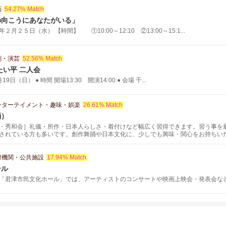
画
54.27% Match
の向こうにあなたがいる」
月２５日（水） 【時間】 ①10:00～12:10 ②13:00～15:1...
劇・演芸
52.56% Match
たい平 二人会
19日（日） ● 時間 開場13:30 開演14:00 ● 会場 千...
ンターテイメント・趣味・娯楽
26.61% Match
踊）
・秀和会］礼儀・所作・日本人らしさ・着付けなど幅広く習得できます。習う事を
されている方も多いです。創作舞踊や日本文化に、少しでも興味・関心をお持ちい
受けた着物があり、着たいけど着られない方、 捨てるにも捨てられない方、着物は
ていただくために簡単な着付けや苦しくなく楽に着られるコツや方法を指導してい
府機関・公共施設
17.94% Match
ール
「君津市民文化ホール」では、アーティストのコンサートや映画上映会・発表会な