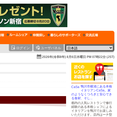
ログイン
ユーザパネル
2026年(令和8年) 8月6日木曜日 PM 07時22分 (JST)
鴨川市横渚にある本格
イタリアンCaSa。家
のようなくつろぎと安心でき
る食材、そし...
都内の人気レストランで修行
経験のある本格シェフによる
イタリアンを鴨川でお楽しみ
いただけます。店内はーチ型