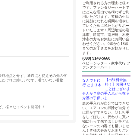
ご利用される方の理由は様々
です。ファンタジーハートで
はどんな理由でも構わずご利
用いただけます。皆様の生活
に笑顔になれる瞬間を増やし
ていくために私たちがサポー
トいたします！周辺地域の君
津市、勝浦市、南房総、木更
津市の方もお気軽にお問い合
わせください。0歳から18歳
までのお子さまをお預かりし
ます。
(090) 9149-5660
ベビーシッター・家事代行 フ
ァンタジーハート
最終地点とせず、通過点と捉えその先の何
【出張料金無
ただければ嬉しいです。着ていない着物
料！】お困りな
苦しいとか窮屈と思ってる方へ、着物の魅
ことはございま
ます。
せんか？庭の手入れから在宅
介護の手伝いま...
庭の手入れが自分ではできな
ど、様々なイベント開催中！
い、エアコンの掃除が自分で
は届かずできない、話し相手
をしてほしい、代わりに買い
物に行って来てほしい等どん
なシーンの内容でも構いませ
ん！皆様の身近なお困りごと