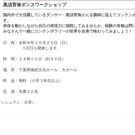
黒須育海ダンスワークショップ
国内外で大活躍しているダンサー・黒須育海さんを講師に迎えてコンテン
す。
身体を動かしながら自己の表現力に挑戦してみませんか。経験の有無は問
みなさんで一緒にコンテンポラリーの世界を全身で味わってみましょう！
日 程：令和８年１０月２５日（日）
※2/21も開催します。
時 間：１４時００分（約９０分）
場 所：千葉県南総文化ホール 大ホール
料 金：無料 （小学３年生以上）
定 員：先着２０名
ブッシュマン」主宰）