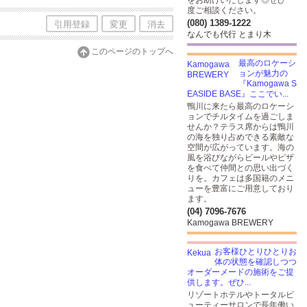
をお助けいたします◎ぜひ一
度ご相談ください。
(080) 1389-1222
引用登録
変更
消去
なんでも代行 とまり木
このページのトップへ
最高のロケーシ
ョンが魅力の
『Kamogawa S
EASIDE BASE』ここでい...
鴨川に来たら最高のロケーシ
ョンでチルタイムを過ごしま
せんか？テラス席からは鴨川
の海を独り占めできる素敵な
空間が広がっています。海の
風を浴びながらビールやピザ
を食べて仲間との思い出づく
りを。カフェは多国籍のメニ
ューを豊富にご用意しており
ます。
(04) 7096-7676
Kamogawa BREWERY
お客様ひとりひとりお
体の状態を確認しつつ
オーダーメードの施術をご提
供します。ぜひ...
リゾートホテルやトータルビ
ューティーサロンで長年働い