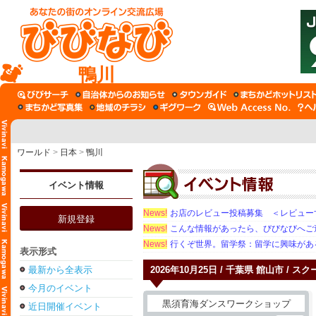
鴨川
ワールド
>
日本
>
鴨川
イベント情報
News!
お店のレビュー投稿募集 ＜レビュー
新規登録
News!
こんな情報があったら、びびなびへご
News!
行くぞ世界。留学祭：留学に興味がある学
表示形式
最新から全表示
2026年10月25日 / 千葉県 館山市 / 
今月のイベント
近日開催イベント