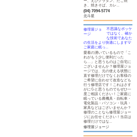
ー、えびグラタン、たこ焼
き、焼きそば、カレ...
(04) 7094-5774
北斗星
不思議なポッケ
ではなく、確か
な技術であなた
の生活をより快適にします💡
ご家庭に眠っ...
愛着の湧いているもので「こ
れがもう少し便利だった
ら…」と思うものはご自宅に
ございませんか？修理屋ジョ
ージでは、元の使える状態に
直す修理だけでなくお客様の
ご希望に合わせて改造なども
行う修理店です！これはさす
がに💦と思うものでもぜひ一
度ご相談ください！ご家庭に
眠っている農機具・自転車・
電化製品・パソコン・玩具・
家具などはございませんか？
修理のことなら修理屋ジョー
ジにお任せください！当店は
修理だけではな...
修理屋ジョージ