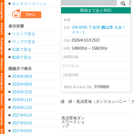
オンラインイベント
開催まであと80日
会場
表示切替
294-0045 千葉県
館山市
北条７
住所
４０−１
リストで見る
2026年10月25日
日程
マップで見る
14時00分～15時30分
時間
写真で見る
動画で見る
[時間詳細]
[アクセス]
開催月で表示
[会場詳細]
2026年08月
2026年09月
Web Access No.
3709809
2026年10月
2026年11月
講 師：黒須育海（ダンスカンパニー「
2026年12月
2027年01月
2027年02月
2027年03月