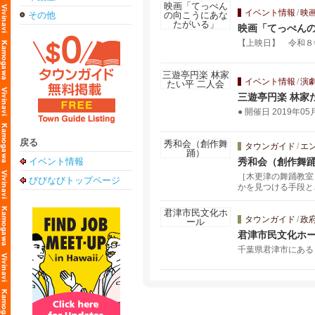
イベント情報
/
映
その他
映画「てっぺん
【上映日】 令和８年２
イベント情報
/
演
三遊亭円楽 林家
● 開催日 2019年05月
戻る
タウンガイド
/
エ
イベント情報
秀和会（創作舞
［木更津の舞踊教室
びびなびトップページ
かを見つける手段と
や、親などから譲り
力や着る機会をもっ
タウンガイド
/
政
君津市民文化ホ
千葉県君津市にある