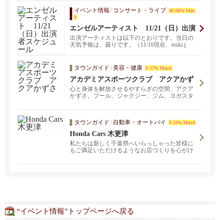
イベント情報
/
コンサート・ライブ
40.08% Matc
h
エンゼルアーティスト 11/21（日）出演
者スケジュール
出演アーティストは以下のとおりです。当日の
天気予報は、曇りです。（11/16現在、tenki.j
p）...
タウンガイド
/
美容・健康
9.37% Match
アカデミアスポーツクラブ アクアかず
さ
心と身体を解放させるやすらぎの空間、アクア
かずさ。プール、ジャクジー、ジム、ヨガスタ
ジオ、サウナ、テニスコート。
タウンガイド
/
自動車・オートバイ
9.33% Match
Honda Cars 木更津
私たちは新しく千葉県へいらっしゃった皆様に
もご満足いただけるようなお店づくりを心がけ
ております。新車・中古車のご購入。点検・整
備。
“イベント情報”トップページへ戻る