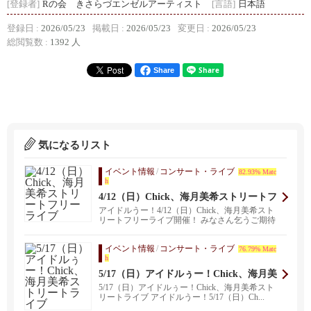
[登録者]
Rの会 きさらづエンゼルアーティスト
[言語]
日本語
登録日 :
2026/05/23
掲載日 :
2026/05/23
変更日 :
2026/05/23
総閲覧数 :
1392 人
Share
気になるリスト
イベント情報
/
コンサート・ライブ
82.93% Matc
h
4/12（日）Chick、海月美希ストリートフ
リーライブ
アイドルうー！4/12（日）Chick、海月美希スト
リートフリーライブ開催！ みなさん乞うご期待
の、...
イベント情報
/
コンサート・ライブ
76.79% Matc
h
5/17（日）アイドルぅー！Chick、海月美
希ストリートライブ
5/17（日）アイドルぅー！Chick、海月美希スト
リートライブ アイドルうー！5/17（日）Ch...