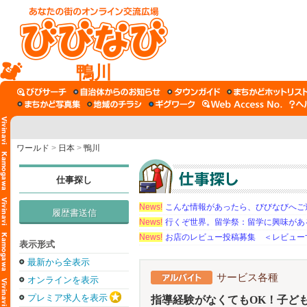
鴨川
ワールド
>
日本
>
鴨川
仕事探し
News!
こんな情報があったら、びびなびへご
履歴書送信
News!
行くぞ世界。留学祭：留学に興味がある学
News!
お店のレビュー投稿募集 ＜レビュー
表示形式
最新から全表示
サービス各種
オンラインを表示
プレミア求人を表示
指導経験がなくてもOK！子ど