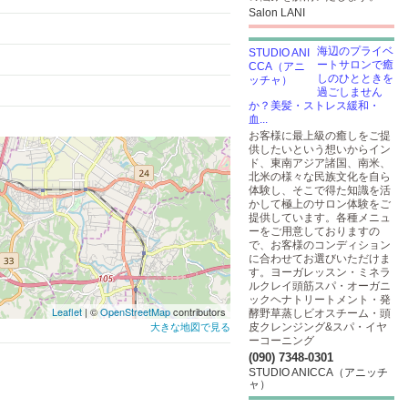
Salon LANI
海辺のプライベ
ートサロンで癒
しのひとときを
過ごしません
か？美髪・ストレス緩和・
血...
お客様に最上級の癒しをご提
供したいという想いからイン
ド、東南アジア諸国、南米、
北米の様々な民族文化を自ら
体験し、そこで得た知識を活
かして極上のサロン体験をご
提供しています。各種メニュ
ーをご用意しておりますの
で、お客様のコンディション
に合わせてお選びいただけま
す。ヨーガレッスン・ミネラ
ルクレイ頭筋スパ・オーガニ
ックヘナトリートメント・発
Leaflet
| ©
OpenStreetMap
contributors
酵野草蒸しビオスチーム・頭
皮クレンジング&スパ・イヤ
大きな地図で見る
ーコーニング
(090) 7348-0301
STUDIO ANICCA（アニッチ
ャ）