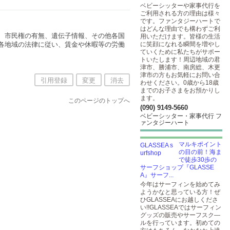
ベビーシッターや家事代行を
ご利用される方の理由は様々
です。ファンタジーハートで
はどんな理由でも構わずご利
、市民権の有無、遺伝子情報、その他各国
用いただけます。皆様の生活
各地域の法律に従い、賃金や休暇等の労働
に笑顔になれる瞬間を増やし
ていくために私たちがサポー
トいたします！周辺地域の君
津市、勝浦市、南房総、木更
津市の方もお気軽にお問い合
引用登録
変更
消去
わせください。0歳から18歳
までのお子さまをお預かりし
ます。
このページのトップへ
(090) 9149-5660
ベビーシッター・家事代行 フ
ァンタジーハート
マルキポイント
の目の前！海ま
で徒歩30歩の
サーフショップ『GLASSE
A』サーフ...
今年はサーフィンを始めてみ
ようかなと思っている方！ぜ
ひGLASSEAにお越しくださ
い!!GLASSEAではサーフィン
グッズの販売やサーフスク―
ルを行っています。初めての