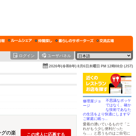
ログイン
ユーザパネル
2026年(令和8年) 8月6日木曜日 PM 12時08分 (JST)
不思議なポッケ
ではなく、確か
な技術であなた
の生活をより快適にします💡
ご家庭に眠っ...
愛着の湧いているもので「こ
れがもう少し便利だった
ングの楽
ら…」と思うものはご自宅に
この求人に応募する