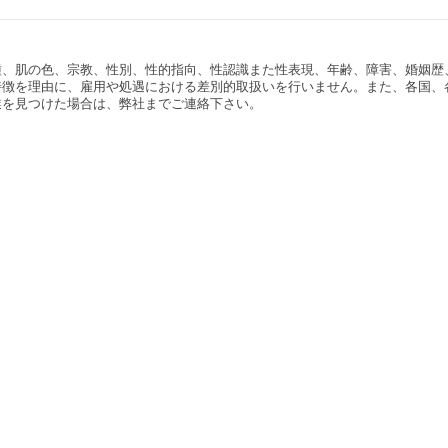
種、肌の色、宗教、性別、性的指向、性認識また性表現、年齢、障害、婚姻歴
特徴を理由に、雇用や処遇における差別的取扱いを行いません。また、各国、
業を見つけた場合は、弊社までご連絡下さい。