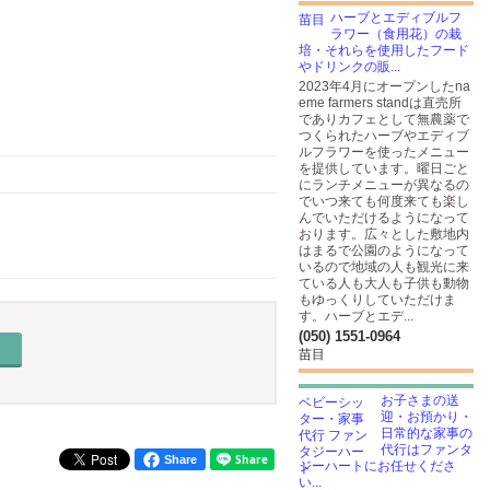
ハーブとエディブルフ
ラワー（食用花）の栽
培・それらを使用したフード
やドリンクの販...
2023年4月にオープンしたna
eme farmers standは直売所
でありカフェとして無農薬で
つくられたハーブやエディブ
ルフラワーを使ったメニュー
を提供しています。曜日ごと
にランチメニューが異なるの
でいつ来ても何度来ても楽し
んでいただけるようになって
おります。広々とした敷地内
はまるで公園のようになって
いるので地域の人も観光に来
ている人も大人も子供も動物
もゆっくりしていただけま
す。ハーブとエデ...
(050) 1551-0964
苗目
お子さまの送
迎・お預かり・
日常的な家事の
代行はファンタ
Share
ジーハートにお任せくださ
い...