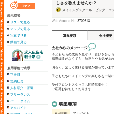
しさを教えませんか？
スイミングスクール ビッグ・エ
表示切替
Web Access No.
3700613
リストで見る
マップで見る
写真で見る
募集要項
会社概要
動画で見る
子どもたちの成長を見守り、喜びを分か
指導経験がなくても、熱意とやる気があれ
明るく、楽しく働ける環境が整っていま
雇用形態で表示
正社員
子どもたちにスイミングの楽しさを一緒
契約社員
受付フロントスタッフも同時募集中！
人材紹介・派遣
ご応募お待ちしております！
フリーランス
パートタイム
アルバイト
雇用形態
アルバイト