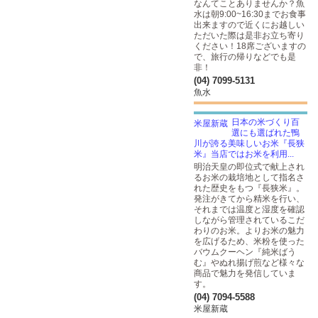
なんてことありませんか？魚
水は朝9:00~16:30までお食事
出来ますので近くにお越しい
ただいた際は是非お立ち寄り
ください！18席ございますの
で、旅行の帰りなどでも是
非！
(04) 7099-5131
魚水
日本の米づくり百
選にも選ばれた鴨
川が誇る美味しいお米『長狭
米』当店ではお米を利用...
明治天皇の即位式で献上され
るお米の栽培地として指名さ
れた歴史をもつ『長狭米』。
発注がきてから精米を行い、
それまでは温度と湿度を確認
しながら管理されているこだ
わりのお米。よりお米の魅力
を広げるため、米粉を使った
バウムクーヘン『純米ばう
む』やぬれ揚げ煎など様々な
商品で魅力を発信していま
す。
(04) 7094-5588
米屋新蔵