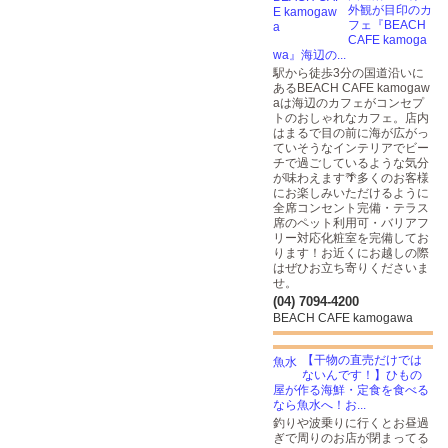
外観が目印のカ
フェ『BEACH
CAFE kamoga
wa』海辺の...
駅から徒歩3分の国道沿いに
あるBEACH CAFE kamogaw
aは海辺のカフェがコンセプ
トのおしゃれなカフェ。店内
はまるで目の前に海が広がっ
ていそうなインテリアでビー
チで過ごしているような気分
が味わえます🌴多くのお客様
にお楽しみいただけるように
全席コンセント完備・テラス
席のペット利用可・バリアフ
リー対応化粧室を完備してお
ります！お近くにお越しの際
はぜひお立ち寄りくださいま
せ。
(04) 7094-4200
BEACH CAFE kamogawa
【干物の直売だけでは
ないんです！】ひもの
屋が作る海鮮・定食を食べる
なら魚水へ！お...
釣りや波乗りに行くとお昼過
ぎで周りのお店が閉まってる