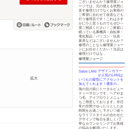
ございませんか？修理屋ジョ
ージでは、元の使える状態に
直す修理だけでなくお客様の
ご希望に合わせて改造なども
行う修理店です！これはさす
がに💦と思うものでもぜひ一
度ご相談ください！ご家庭に
眠っている農機具・自転車・
電化製品・パソコン・玩具・
家具などはございませんか？
修理のことなら修理屋ジョー
ジにお任せください！当店は
修理だけではな...
修理屋ジョージ
デザインカラー
が人気のLANIは
いつもの髪型にアクセントを
加えてくれます！通常の...
海の目の前にトータルビュー
ティーサロンです。ヘアやま
つ毛、アイブロウとメニュー
もご用意しております。非日
常の空間でゆったりとしたお
時間をお過ごし下さい♡様々
なライフスタイルの合わせた
デザインで毎日を楽しく♪丁
寧なカウンセリングでお客様
の悩みを解消いたします。