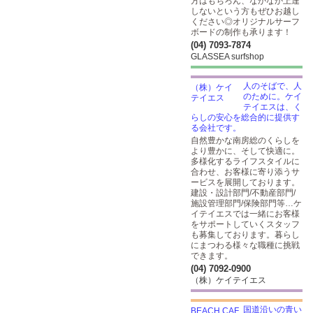
方はもちろん、なかなか上達
しないという方もぜひお越し
ください◎オリジナルサーフ
ボードの制作も承ります！
(04) 7093-7874
GLASSEA surfshop
人のそばで、人
のために。ケイ
テイエスは、く
らしの安心を総合的に提供す
る会社です。
自然豊かな南房総のくらしを
より豊かに、そして快適に。
多様化するライフスタイルに
合わせ、お客様に寄り添うサ
ービスを展開しております。
建設・設計部門/不動産部門/
施設管理部門/保険部門等…ケ
イテイエスでは一緒にお客様
をサポートしていくスタッフ
も募集しております。暮らし
にまつわる様々な職種に挑戦
できます。
(04) 7092-0900
（株）ケイテイエス
国道沿いの青い