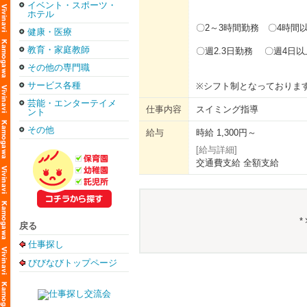
イベント・スポーツ・
ホテル
〇2～3時間勤務 〇4時
健康・医療
教育・家庭教師
〇週2.3日勤務 〇週4日
その他の専門職
サービス各種
※シフト制となっておりま
芸能・エンターテイメ
仕事内容
スイミング指導
ント
その他
給与
時給 1,300円～
[給与詳細]
交通費支給 全額支給
戻る
仕事探し
びびなびトップページ