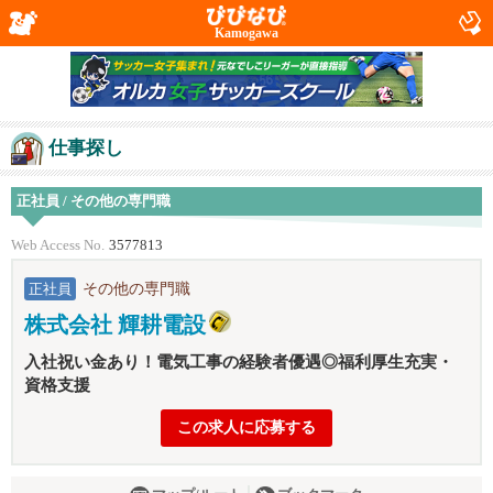
Kamogawa
仕事探し
正社員 / その他の専門職
Web Access No.
3577813
その他の専門職
正社員
株式会社 輝耕電設
入社祝い金あり！電気工事の経験者優遇◎福利厚生充実・
資格支援
この求人に応募する