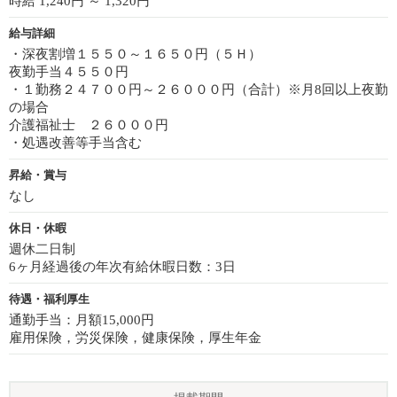
時給 1,240円 ～ 1,320円
給与詳細
・深夜割増１５５０～１６５０円（５Ｈ）
夜勤手当４５５０円
・１勤務２４７００円～２６０００円（合計）※月8回以上夜勤
の場合
介護福祉士 ２６０００円
・処遇改善等手当含む
昇給・賞与
なし
休日・休暇
週休二日制
6ヶ月経過後の年次有給休暇日数：3日
待遇・福利厚生
通勤手当：月額15,000円
雇用保険，労災保険，健康保険，厚生年金