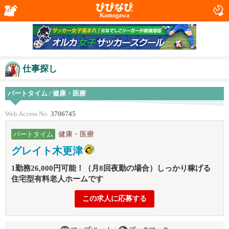
Kamogawa
仕事探し
パートタイム / 健康・医療
Web Access No.
3706745
健康・医療
パートタイム
グレイト木更津
1勤務26,000円可能！（月8回夜勤の場合）しっかり稼げる
住宅型有料老人ホームです
この求人に応募する