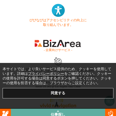
びびなびはアクセシビリティの向上に
取り組んでいます。
- 企業向けサービス -
本サイトでは、より良いサービス提供のため、クッキーを使用して
お問い合わせ
はじめてガイド
よくある質問
います。詳細は
プライバシーポリシー
をご確認ください。クッキー
利用規約
商標・著作権
プライバシーポリシー
の使用を許可する場合は同意するボタンを押してください。クッキ
ーの使用を拒否する場合は、ブラウザからご設定ください。
Copyright © 1999-2026 Vivid Navigation, Inc. All Rights Reserved.
Server US (45) @ Los Angeles Data Center
仕事探し