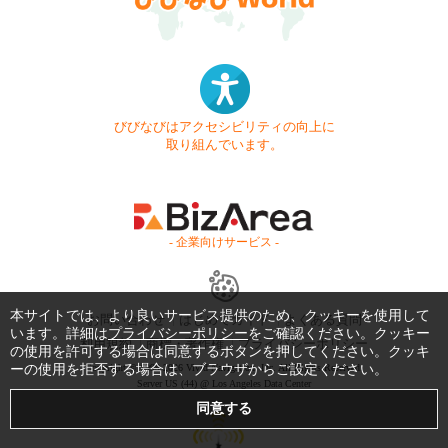
びびなびはアクセシビリティの向上に
取り組んでいます。
- 企業向けサービス -
本サイトでは、より良いサービス提供のため、クッキーを使用して
お問い合わせ
はじめてガイド
よくある質問
います。詳細は
プライバシーポリシー
をご確認ください。クッキー
利用規約
商標・著作権
プライバシーポリシー
の使用を許可する場合は同意するボタンを押してください。クッキ
ーの使用を拒否する場合は、ブラウザからご設定ください。
Copyright © 1999-2026 Vivid Navigation, Inc. All Rights Reserved.
Server US (44) @ Los Angeles Data Center