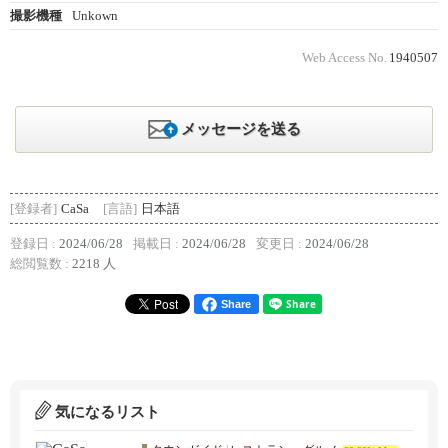
撮影機種
Unkown
Web Access No.
1940507
メッセージを送る
[登録者]
CaSa
[言語]
日本語
登録日 :
2024/06/28
掲載日 :
2024/06/28
変更日 :
2024/06/28
総閲覧数 :
2218 人
Share
気になるリスト