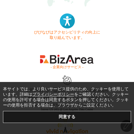
びびなびはアクセシビリティの向上に
取り組んでいます。
- 企業向けサービス -
本サイトでは、より良いサービス提供のため、クッキーを使用して
お問い合わせ
はじめてガイド
よくある質問
います。詳細は
プライバシーポリシー
をご確認ください。クッキー
利用規約
商標・著作権
プライバシーポリシー
の使用を許可する場合は同意するボタンを押してください。クッキ
Copyright © 1999-2026 Vivid Navigation, Inc. All Rights Reserved.
ーの使用を拒否する場合は、ブラウザからご設定ください。
Server US (45) @ Los Angeles Data Center