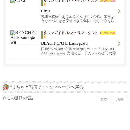
タウンガイド
/
レストラン・グルメ
39.99% Matc
h
CaSa
鴨川市横渚にある本格イタリアンCaSa。家のよ
うなくつろぎと安心できる食材、そして心を込
めた料理で明日への活力を提供いたします。ラ
ンチ、デート、ディナーや貸し切りなど特別な
タウンガイド
/
レストラン・グルメ
お集まりの場などでもぜひご来店ください。
17.38% Matc
h
BEACH CAFE kamogawa
国道沿いの青い外観が目印のカフェ『BEACH C
AFE kamogawa』海辺のビーチカフェのような雰
囲気の店内でパシフィック料理を楽しみながら
素敵な時間を過ごしませんか？
“まちかど写真集”トップページへ戻る
この登録を報告
変更
消去