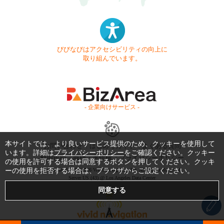
びびなびはアクセシビリティの向上に
取り組んでいます。
- 企業向けサービス -
本サイトでは、より良いサービス提供のため、クッキーを使用して
お問い合わせ
はじめてガイド
よくある質問
います。詳細は
プライバシーポリシー
をご確認ください。クッキー
利用規約
商標・著作権
プライバシーポリシー
の使用を許可する場合は同意するボタンを押してください。クッキ
ーの使用を拒否する場合は、ブラウザからご設定ください。
Copyright © 1999-2026 Vivid Navigation, Inc. All Rights Reserved.
Server US (43) @ Los Angeles Data Center