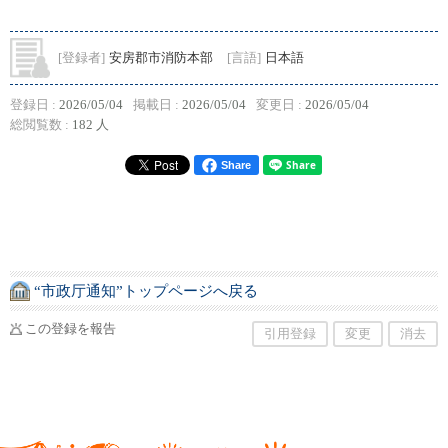
[登録者]
安房郡市消防本部
[言語]
日本語
登録日 :
2026/05/04
掲載日 :
2026/05/04
変更日 :
2026/05/04
総閲覧数 :
182 人
Share
“市政厅通知”トップページへ戻る
この登録を報告
引用登録
変更
消去