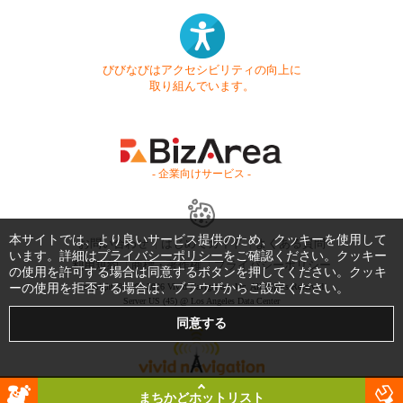
びびなびはアクセシビリティの向上に
取り組んでいます。
- 企業向けサービス -
本サイトでは、より良いサービス提供のため、クッキーを使用して
お問い合わせ
はじめてガイド
よくある質問
います。詳細は
プライバシーポリシー
をご確認ください。クッキー
利用規約
商標・著作権
プライバシーポリシー
の使用を許可する場合は同意するボタンを押してください。クッキ
ーの使用を拒否する場合は、ブラウザからご設定ください。
Copyright © 1999-2026 Vivid Navigation, Inc. All Rights Reserved.
Server US (45) @ Los Angeles Data Center
まちかどホットリスト